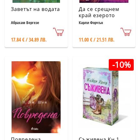
Заветът на водата
Да се срещнем
край езерото
Абрахам Вергезе
Карли Форчън
17.84 € / 34.89 ЛВ.
11.00 € / 21.51 ЛВ.
-10%
Повредена
Съживена Кн.1