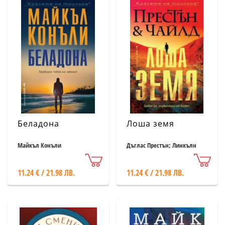
Беладона
Лоша земя
Майкъл Конъли
Дъглас Престън; Линкълн
Чайлд
11.24 € / 21.98 ЛВ.
11.24 € / 21.98 ЛВ.