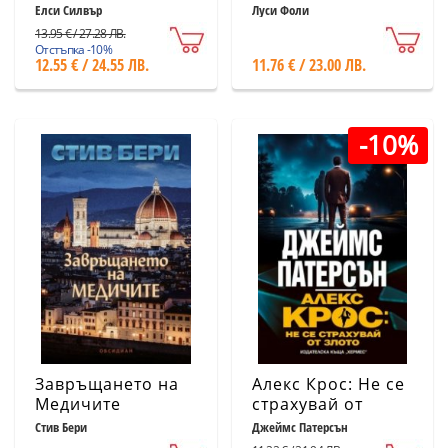
порезки)
Елси Силвър
Луси Фоли
13.95 € / 27.28 ЛВ.
Отстъпка -10%
12.55 € / 24.55 ЛВ.
11.76 € / 23.00 ЛВ.
-10%
Завръщането на
Алекс Крос: Не се
Медичите
страхувай от
злото
Стив Бери
Джеймс Патерсън