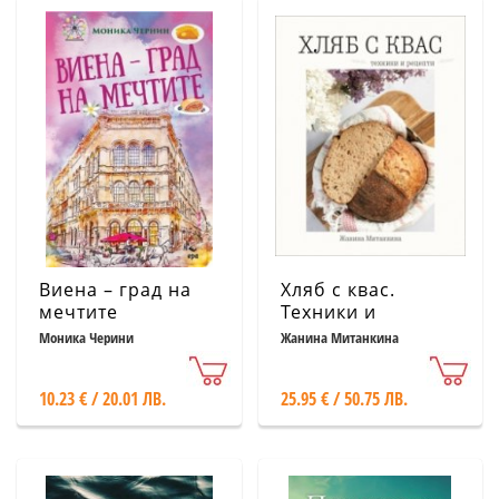
Виена – град на
Хляб с квас.
мечтите
Техники и
рецепти
Моника Черини
Жанина Митанкина
10.23 € / 20.01 ЛВ.
25.95 € / 50.75 ЛВ.