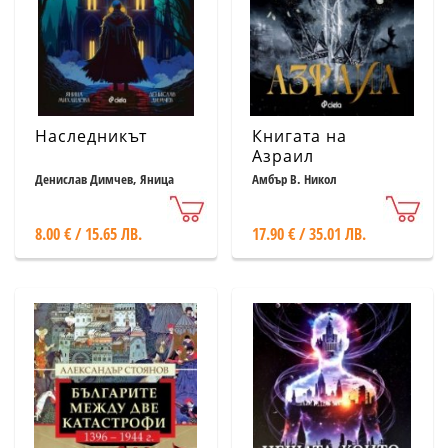
Наследникът
Книгата на
Азраил
Денислав Димчев, Яница
Амбър В. Никол
Михайлова
8.00 € / 15.65 ЛВ.
17.90 € / 35.01 ЛВ.