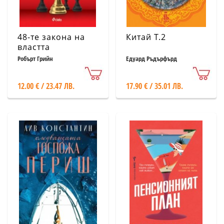
48-те закона на
Китай Т.2
властта
(съкратено
Робърт Грийн
Едуард Ръдърфърд
издание)
12.00 € / 23.47 ЛВ.
17.90 € / 35.01 ЛВ.