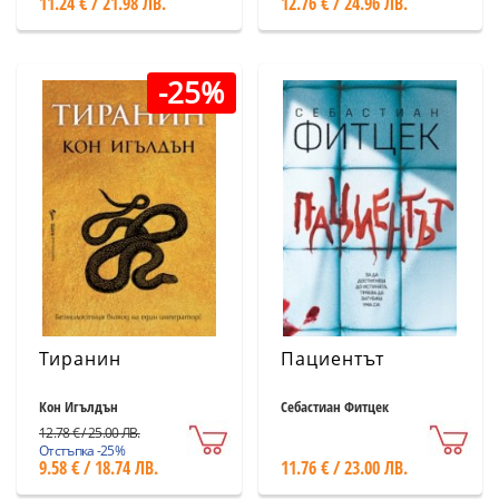
11.24 € / 21.98 ЛВ.
12.76 € / 24.96 ЛВ.
-25%
Тиранин
Пациентът
Кон Игълдън
Себастиан Фитцек
12.78 € / 25.00 ЛВ.
Отстъпка -25%
9.58 € / 18.74 ЛВ.
11.76 € / 23.00 ЛВ.