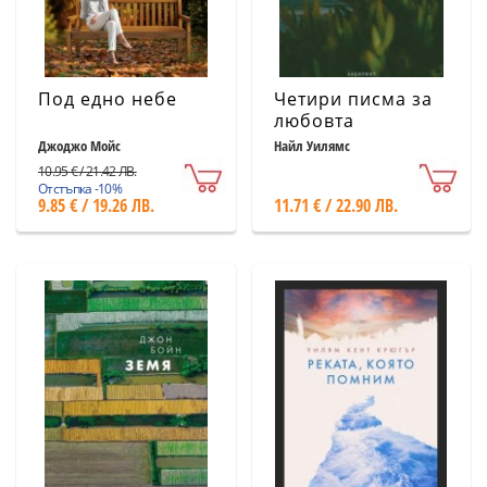
Под едно небе
Четири писма за
любовта
Джоджо Мойс
Найл Уилямс
10.95 € / 21.42 ЛВ.
Отстъпка -10%
9.85 € / 19.26 ЛВ.
11.71 € / 22.90 ЛВ.