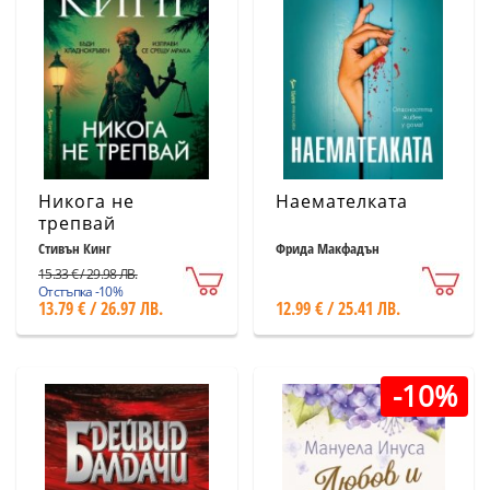
Никога не
Наемателката
трепвай
Стивън Кинг
Фрида Макфадън
15.33 € / 29.98 ЛВ.
Отстъпка -10%
13.79 € / 26.97 ЛВ.
12.99 € / 25.41 ЛВ.
-10%