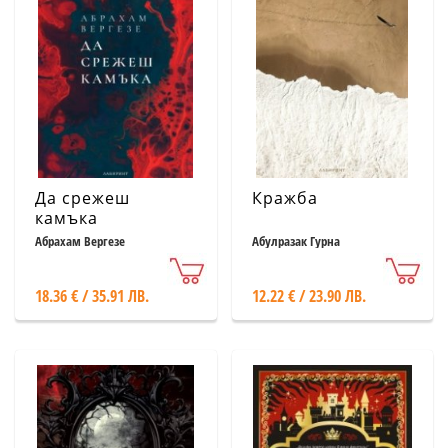
Да срежеш
Кражба
камъка
Абрахам Вергезе
Абулразак Гурна
18.36 € / 35.91 ЛВ.
12.22 € / 23.90 ЛВ.