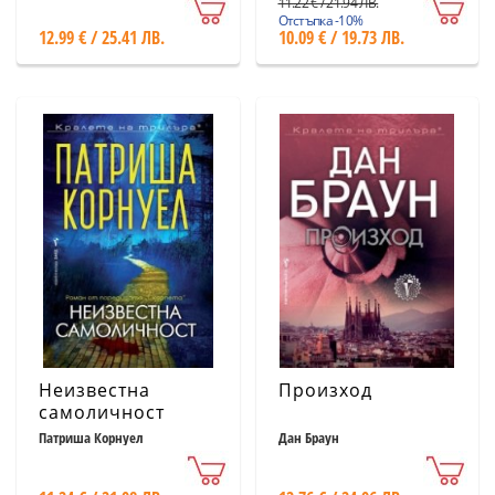
11.22 € / 21.94 ЛВ.
Отстъпка -10%
12.99 € / 25.41 ЛВ.
10.09 € / 19.73 ЛВ.
Неизвестна
Произход
самоличност
Патриша Корнуел
Дан Браун