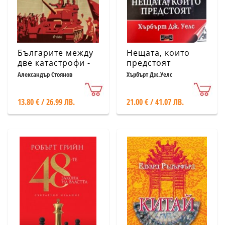
Българите между
Нещата, които
две катастрофи -
предстоят
1396 - 1944 г.
Александър Стоянов
Хърбърт Дж.Уелс
13.80 € / 26.99 ЛВ.
21.00 € / 41.07 ЛВ.