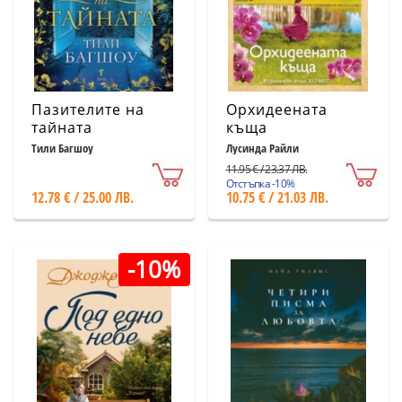
Пазителите на
Орхидеената
тайната
къща
Тили Багшоу
Лусинда Райли
11.95 € / 23.37 ЛВ.
Отстъпка -10%
12.78 € / 25.00 ЛВ.
10.75 € / 21.03 ЛВ.
-10%