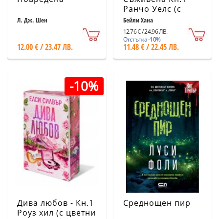
Ранчо Уелс (с
цветни порезки)
Л. Дж. Шен
Бейли Хана
12.76 € / 24.96 ЛВ.
Отстъпка -10%
12.00 € / 23.47 ЛВ.
11.48 € / 22.45 ЛВ.
-10%
Дива любов - Кн.1
Среднощен пир
Роуз хил (с цветни