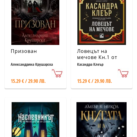
Призован
Ловецът на
мечове Кн.1 от
Хрониките на
Александрина Крушарска
Касандра Клеър
Кастълейн
15.29 € / 29.90 ЛВ.
15.29 € / 29.90 ЛВ.