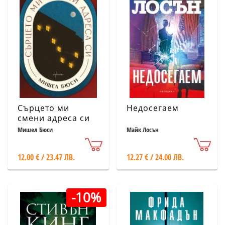
Сърцето ми
Недосегаем
смени адреса си
Мишел Бюси
Майк Лосън
12.00 € / 23.47 ЛВ.
12.27 € / 24.00 ЛВ.
-10%