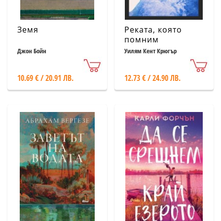
Земя
Реката, която
помним
Джон Бойн
Уилям Кент Крюгър
10.69 € / 20.91 ЛВ.
12.73 € / 24.90 ЛВ.