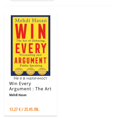
Не е в наличност
Win Every
Argument : The Art
of Debating,
Mehdi Hasan
Persuading and
Public Speaking
13.27 € / 25.95 ЛВ.