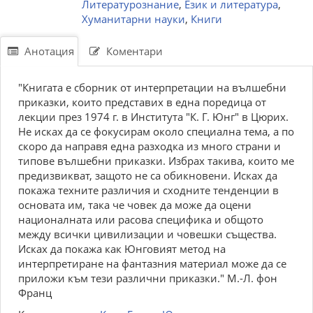
Литературознание
,
Език и литература
,
Хуманитарни науки
,
Книги
Анотация
Коментари
"Книгата е сборник от интерпретации на вълшебни
приказки, които представих в една поредица от
лекции през 1974 г. в Института "К. Г. Юнг" в Цюрих.
Не исках да се фокусирам около специална тема, а по
скоро да направя една разходка из много страни и
типове вълшебни приказки. Избрах такива, които ме
предизвикват, защото не са обикновени. Исках да
покажа техните различия и сходните тенденции в
основата им, така че човек да може да оцени
националната или расова специфика и общото
между всички цивилизации и човешки същества.
Исках да покажа как Юнговият метод на
интерпретиране на фантазния материал може да се
приложи към тези различни приказки." М.-Л. фон
Франц