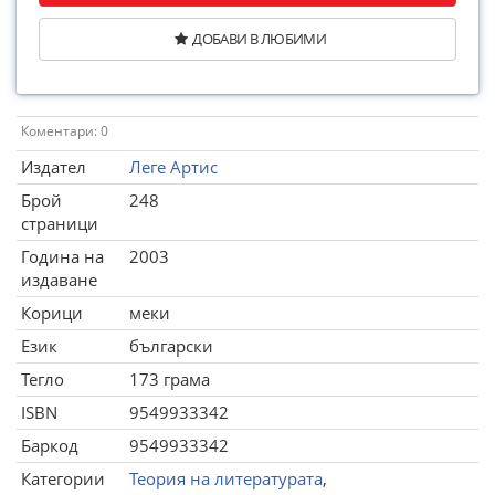
ДОБАВИ В ЛЮБИМИ
Коментари: 0
Издател
Леге Артис
Брой
248
страници
Година на
2003
издаване
Корици
меки
Език
български
Тегло
173 грама
ISBN
9549933342
Баркод
9549933342
Категории
Теория на литературата
,