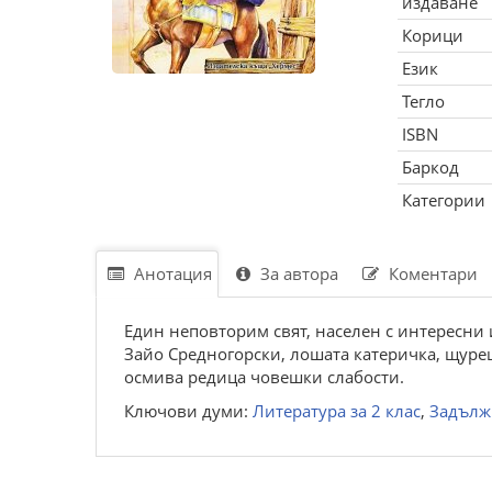
издаване
Корици
Език
Тегло
ISBN
Баркод
Категории
Анотация
За автора
Коментари
Един неповторим свят, населен с интересни 
Зайо Средногорски, лошата катеричка, щуре
осмива редица човешки слабости.
Ключови думи:
Литература за 2 клас
,
Задълж