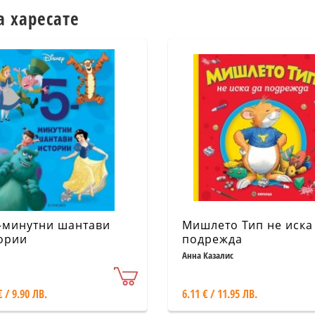
а харесате
5-минутни шантави
Мишлето Тип не иска
ории
подрежда
Анна Казалис
€ / 9.90 ЛВ.
6.11 € / 11.95 ЛВ.