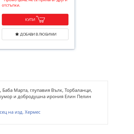
отстъпки.
КУПИ
ДОБАВИ В ЛЮБИМИ
 Баба Марта, глупавия Вълк, Торбаланци,
о хумор и добродушна ирония Елин Пелин
сец на изд. Хермес