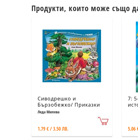
Продукти, които може също д
Сиводрешко и
7: 
Бързобежко/ Приказки
ист
незабравими в рими
Леда Милева
1.79 € / 3.50 ЛВ.
5.06 