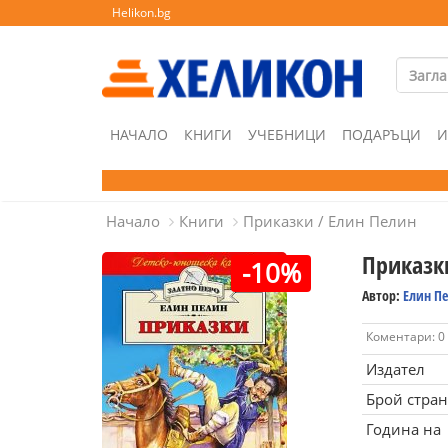
Helikon.bg
НАЧАЛО
КНИГИ
УЧЕБНИЦИ
ПОДАРЪЦИ
И
Начало
Книги
Приказки / Елин Пелин
Приказк
-10%
Автор:
Елин П
Коментари: 0
Издател
Брой стра
Година на