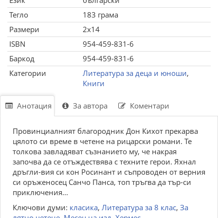
Език
български
Тегло
183 грама
Размери
2x14
ISBN
954-459-831-6
Баркод
954-459-831-6
Категории
Литература за деца и юноши
,
Книги
Анотация
За автора
Коментари
Провинциалният благородник Дон Кихот прекарва
цялото си време в четене на рицарски романи. Те
толкова завладяват съзнанието му, че накрая
започва да се отъждествява с техните герои. Яхнал
дръгли-вия си кон Росинант и съпроводен от верния
си оръженосец Санчо Панса, топ тръгва да тър-си
приключения...
Ключови думи:
класика
,
Литература за 8 клас
,
За
лятно четене
,
Месец на изд. Хермес