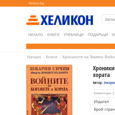
Helikon.bg
НАЧАЛО
КНИГИ
УЧЕБНИЦИ
ПОДАРЪЦИ
И
Начало
Книги
Хрониките на Земята: Войн
Хроникит
хората
Автор:
Зекари
Коментари: 2
Издател
Брой стра