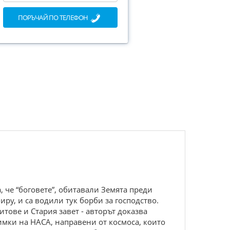
ПОРЪЧАЙ ПО ТЕЛЕФОН
 че “боговете”, обитавали Земята преди
ру, и са водили тук борби за господство.
ове и Стария завет - авторът доказва
мки на НАСА, направени от космоса, които