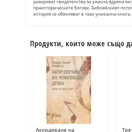
разкриват свидетелства за ужасна ядрена ек
праисторическите богове. Библейският потоп
история се обясняват в тази уникална книга,
Продукти, които може също д
Акордиране на
Тре