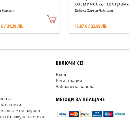
космическа програм
н Хелсинг
Дейвид Хатчър Чайлдрес
 € / 31.29 ЛВ.
16.87 € / 32.99 ЛВ.
ВКЛЮЧИ СЕ!
Вход
Регистрация
Забравена парола
иента
МЕТОДИ ЗА ПЛАЩАНЕ
им е-книги
ползване на ваучер
каз от закупена стока