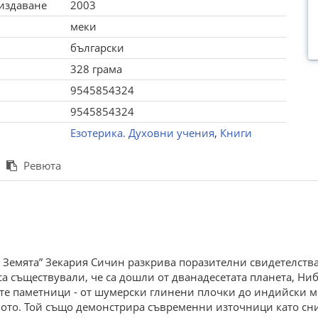
 издаване
2003
меки
български
328 грама
9545854324
9545854324
Езотерика. Духовни учения
,
Книги
Ревюта
а Земята” Зекария Сичин разкрива поразителни свидетелства,
а съществували, че са дошли от дванадесетата планета, Ниби
те паметници - от шумерски глинени плочки до индийски мит
вото. Той също демонстрира съвременни източници като сни