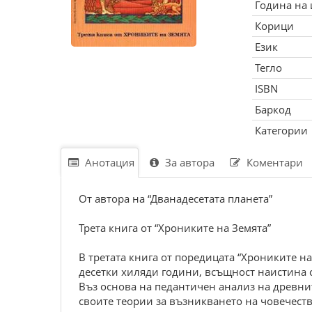
Година на
Корици
Език
Тегло
ISBN
Баркод
Категории
Анотация
За автора
Коментари
От автора на “Дванадесетата планета”
Трета книга от “Хрониките на Земята”
В третата книга от поредицата “Хрониките н
десетки хиляди години, всъщност наистина с
Въз основа на педантичен анализ на древни
своите теории за възникването на човечест