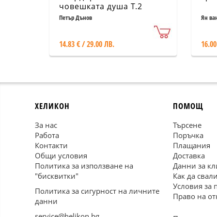
човешката душа Т.2
Петър Дънов
Ян ва
14.83 € / 29.00 ЛВ.
16.00
ХЕЛИКОН
ПОМОЩ
За нас
Търсене
Работа
Поръчка
Контакти
Плащания
Общи условия
Доставка
Политика за използване на
Данни за кл
"бисквитки"
Как да свал
Условия за 
Политика за сигурност на личните
Право на от
данни
service@helikon.bg