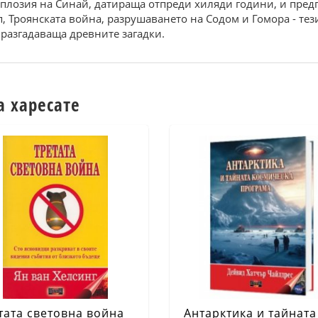
сплозия на Синай, датираща отпреди хиляди години, и предп
, Троянската война, разрушаването на Содом и Гомора - тез
 разгадаваща древните загадки.
а харесате
тата световна война
Антарктика и тайната