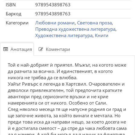
ISBN
9789543898763
Баркод
9789543898763
Категории
Любовни романи
,
Световна проза
,
Преводна художествена литература
,
Художествена литература
,
Книги
Анотация
Коментари
Той е най-добрият ѝ приятел. Мъжът, на когото може
да разчита за всичко. И единственият, в когото
никога не трябва да се влюбва.
Уайът Ривърс е легенда в Хартсвил. Очарователен и
дяволски привлекателен, той предпочита кратките
авантюри пред сериозните връзки и не крие
намеренията си от никого. Особено от Сали.
След няколко месеца тя ще напусне родния си град и
ще започне живота, за който винаги е мечтала. Но
преди това иска да направи нещо, за което досега не
ѝ е достигала смелост – да спре да чака любовта сама
да я намери. А кой би могъл да я научи да флиртува