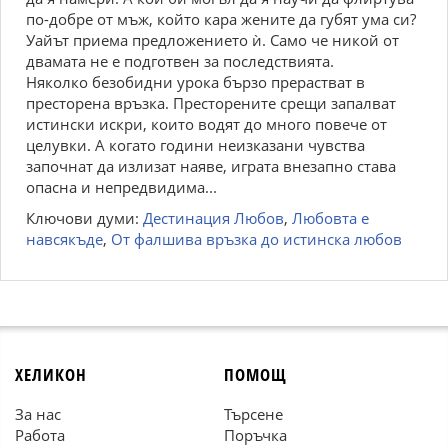
по-добре от мъж, който кара жените да губят ума си?
Уайът приема предложението ѝ. Само че никой от
двамата не е подготвен за последствията.
Няколко безобидни урока бързо прерастват в
престорена връзка. Престорените срещи запалват
истински искри, които водят до много повече от
целувки. А когато години неизказани чувства
започнат да излизат наяве, играта внезапно става
опасна и непредвидима...
Ключови думи:
Дестинация Любов
,
Любовта е
навсякъде
,
От фалшива връзка до истинска любов
ХЕЛИКОН
ПОМОЩ
За нас
Търсене
Работа
Поръчка