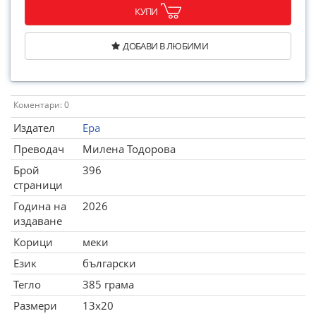
КУПИ
ДОБАВИ В ЛЮБИМИ
Коментари: 0
Издател
Ера
Преводач
Милена Тодорова
Брой
396
страници
Година на
2026
издаване
Корици
меки
Език
български
Тегло
385 грама
Размери
13x20