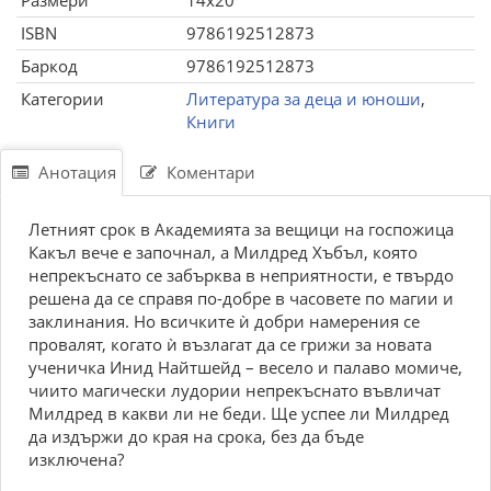
Размери
14x20
ISBN
9786192512873
Баркод
9786192512873
Категории
Литература за деца и юноши
,
Книги
Анотация
Коментари
Летният срок в Академията за вещици на госпожица
Какъл вече e започнал, а Милдред Хъбъл, която
непрекъснато се забърква в неприятности, е твърдо
решена да се справя по-добре в часовете по магии и
заклинания. Но всичките ѝ добри намерения се
провалят, когато ѝ възлагат да се грижи за новата
ученичка Инид Найтшейд – весело и палаво момиче,
чиито магически лудории непрекъснато въвличат
Милдред в какви ли не беди. Ще успее ли Милдред
да издържи до края на срока, без да бъде
изключена?