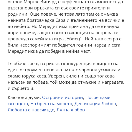
остров Мартас Винярд е перфектната възможност да
възстанови връзката си със своите приятели и
роднини. Още повече, че това лято там се омъжва
нейната братовчедка Сара и вълнението на всички е
до небето. Но Мередит има причина да се вълнува
дори повече, защото всяка ваканция на острова се
провежда семейната игра „Убиец“ . Нейната сестра е
била неоспоримият победител години наред и сега
Мередит иска да победи в нейна чест.
Тя обаче среща сериозна конкуренция в лицето на
един остроумен непознат мъж с чаровна усмивка и
сламеноруса коса. Уверен, силен и също толкова
нахъсан за победа, той може да отмъкне и наградата,
и сърцето ѝ.
Ключови думи:
Островни истории
,
Посрещаме
слънцето
,
На брега на морето
,
Дестинация Любов
,
Любовта е навсякъде
,
Лятна любов