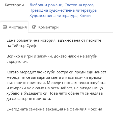
Категории
Любовни романи
,
Световна проза
,
Преводна художествена литература
,
Художествена литература
,
Книги
Анотация
Коментари
Една романтична история, вдъхновена от песните
на Тейлър Суифт
Всичко е игри и закачки, докато някой не загуби
сърцето си.
Когато Мередит Фокс губи сестра си преди единайсет
месеца, тя се затваря за света и къса всички връзки
със своите приятели. Мередит понася тежко загубата
и въпреки че е само на осемнайсет, не вижда нищо
хубаво в бъдещето си. Това лято обаче тя се надява
да се завърне в живота.
Ежегодната семейна ваканция на фамилия Фокс на