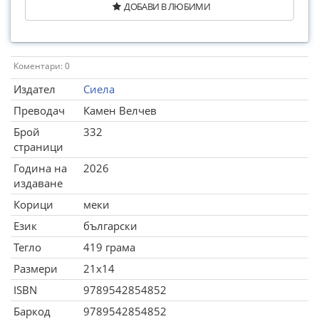
ДОБАВИ В ЛЮБИМИ
Коментари: 0
Издател
Сиела
Преводач
Камен Велчев
Брой
332
страници
Година на
2026
издаване
Корици
меки
Език
български
Тегло
419 грама
Размери
21x14
ISBN
9789542854852
Баркод
9789542854852