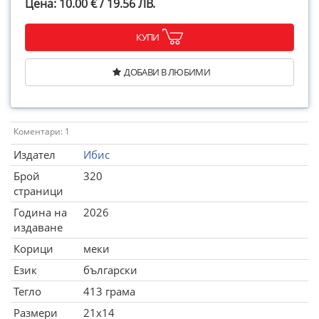
Цена: 10.00 € / 19.56 ЛВ.
КУПИ
ДОБАВИ В ЛЮБИМИ
Коментари: 1
Издател
Ибис
Брой
320
страници
Година на
2026
издаване
Корици
меки
Език
български
Тегло
413 грама
Размери
21x14