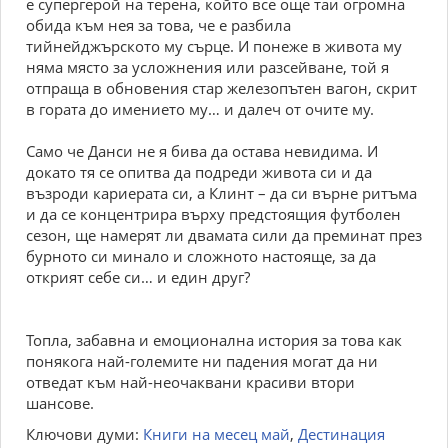
е супергерой на терена, който все още таи огромна
обида към нея за това, че е разбила
тийнейджърското му сърце. И понеже в живота му
няма място за усложнения или разсейване, той я
отпраща в обновения стар железопътен вагон, скрит
в гората до имението му… и далеч от очите му.
Само че Данси не я бива да остава невидима. И
докато тя се опитва да подреди живота си и да
възроди кариерата си, а Клинт – да си върне ритъма
и да се концентрира върху предстоящия футболен
сезон, ще намерят ли двамата сили да преминат през
бурното си минало и сложното настояще, за да
открият себе си… и един друг?
Топла, забавна и емоционална история за това как
понякога най-големите ни падения могат да ни
отведат към най-неочаквани красиви втори
шансове.
Ключови думи:
Книги на месец май
,
Дестинация