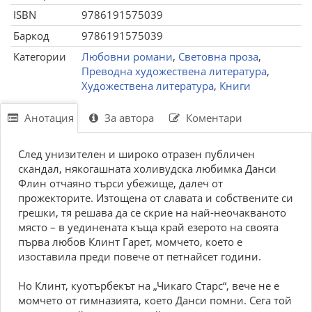
ISBN
9786191575039
Баркод
9786191575039
Категории
Любовни романи
,
Световна проза
,
Преводна художествена литература
,
Художествена литература
,
Книги
Анотация
За автора
Коментари
След унизителен и широко отразен публичен
скандал, някогашната холивудска любимка Данси
Флин отчаяно търси убежище, далеч от
прожекторите. Изтощена от славата и собствените си
грешки, тя решава да се скрие на най-неочакваното
място – в уединената къща край езерото на своята
първа любов Клинт Гарет, момчето, което е
изоставила преди повече от петнайсет години.
Но Клинт, куотърбекът на „Чикаго Старс“, вече не е
момчето от гимназията, което Данси помни. Сега той