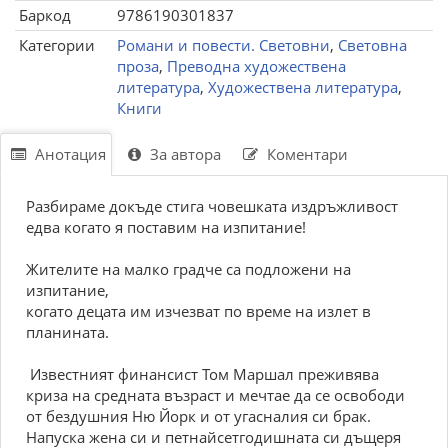
Баркод
9786190301837
Категории
Романи и повести. Световни
,
Световна
проза
,
Преводна художествена
литература
,
Художествена литература
,
Книги
Анотация
За автора
Коментари
Разбираме докъде стига човешката издръжливост
едва когато я поставим на изпитание!
Жителите на малко градче са подложени на
изпитание,
когато децата им изчезват по време на излет в
планината.
Известният финансист Том Маршал преживява
криза на средната възраст и мечтае да се освободи
от бездушния Ню Йорк и от угасналия си брак.
Напуска жена си и петнайсетгодишната си дъщеря