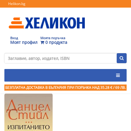
Helikon.bg
Вход
Моята поръчка
Моят профил
0 продукта
БЕЗПЛАТНА ДОСТАВКА В БЪЛГАРИЯ ПРИ ПОРЪЧКА
НАД 35.28 € / 69 ЛВ.