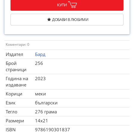
КУПИ
ДОБАВИ В ЛЮБИМИ
Коментари: 0
Издател
Бард
Брой
256
страници
Година на
2023
издаване
Корици
меки
Език
български
Тегло
276 грама
Размери
14x21
ISBN
9786190301837