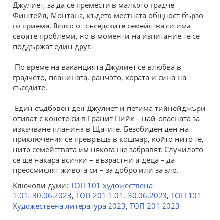
Джулиет, за да се премести в малкото градче
Фиштейл, Монтана, където местната общност бързо
го приема. Всяко от съседските семейства си има
своите проблеми, но в моменти на изпитание те се
поддържат един друг.
По време на ваканцията Джулиет се влюбва в
градчето, планината, ранчото, хората и сина на
съседите.
Един съдбовен ден Джулиет и петима тийнейджъри
отиват с конете си в Гранит Пийк – най-опасната за
изкачване планина в Щатите. Безобиден ден на
приключения се превръща в кошмар, който нито те,
нито семействата им някога ще забравят. Случилото
се ще накара всички – възрастни и деца – да
преосмислят живота си – за добро или за зло.
Ключови думи:
ТОП 101 художествена
1.01.-30.06.2023
,
ТОП 201 1.01.-30.06.2023
,
ТОП 101
Художествена литература 2023
,
ТОП 201 2023