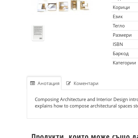
Корици
Език
Тегло
Размери
ISBN
Баркод
Категории
Анотация
Коментари
Composing Architecture and Interior Design intro
explains how to compose architectural spaces ste
Продукти, които може също д