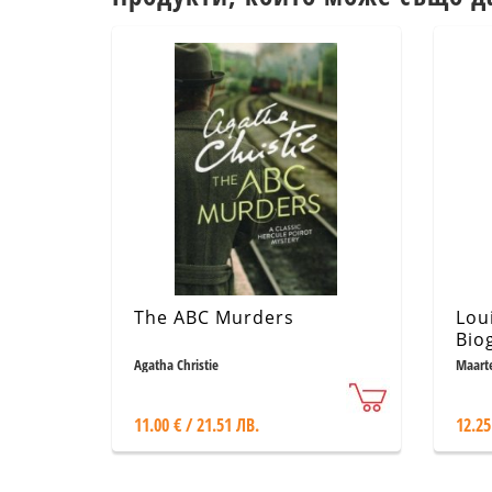
The ABC Murders
Lou
Bio
Agatha Christie
Maarte
11.00 € / 21.51 ЛВ.
12.25