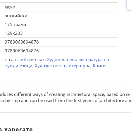
меки
английски
175 грама
129x203
9789063694876
9789063694876
на английски език
,
Художествена литература на
чужди езици
,
Художествена литература
,
Книги
duces different ways of creating architectural space, based on co
p by step and can be used from the first years of architecture an
а харесате