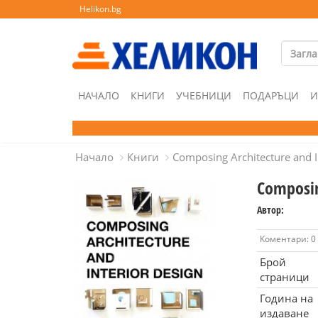
Helikon.bg
НАЧАЛО
КНИГИ
УЧЕБНИЦИ
ПОДАРЪЦИ
И
Начало
Книги
Composing Architecture and I
Composin
Автор:
Коментари: 0
Брой
страници
Година на
издаване