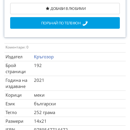
ДОБАВИ В ЛЮБИМИ
ПОРЪЧАЙ ПО ТЕЛЕФОН
Коментари: 0
Издател
Кръгозор
Брой
192
страници
Година на
2021
издаване
Корици
меки
Език
български
Тегло
252 грама
Размери
14x21
ISBN
9789547714472