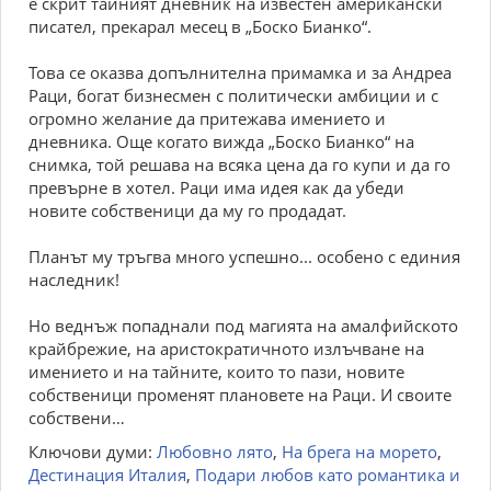
е скрит тайният дневник на известен американски
писател, прекарал месец в „Боско Бианко“.
Това се оказва допълнителна примамка и за Андреа
Раци, богат бизнесмен с политически амбиции и с
огромно желание да притежава имението и
дневника. Още когато вижда „Боско Бианко“ на
снимка, той решава на всяка цена да го купи и да го
превърне в хотел. Раци има идея как да убеди
новите собственици да му го продадат.
Планът му тръгва много успешно... особено с единия
наследник!
Но веднъж попаднали под магията на амалфийското
крайбрежие, на аристократичното излъчване на
имението и на тайните, които то пази, новите
собственици променят плановете на Раци. И своите
собствени…
Ключови думи:
Любовно лято
,
На брега на морето
,
Дестинация Италия
,
Подари любов като романтика и