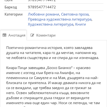
Баркод
9789547714472
Категории
Любовни романи
,
Световна проза
,
Преводна художествена литература
,
Художествена литература
,
Книги
Анотация
Коментари
Поетично-романтична история, която завладява
душата на читателя, кара го да мечтае, напомня му,
че любовта съществува и не спира да ни изненадва.
Киара Пици завещава „Боско Бианко“ – красиво
имение с изглед към брега на Амалфи, на
племенника си Самуеле и на Мая, дъщерята на най-
близката си приятелка. И макар двамата никога да не
са се виждали, ще трябва заедно да се грижат за
него. Освен забележителната къща, вековните
дъбове и спиращите дъха гледки от верандите
имението има още един чар. Носи се легенда, че там