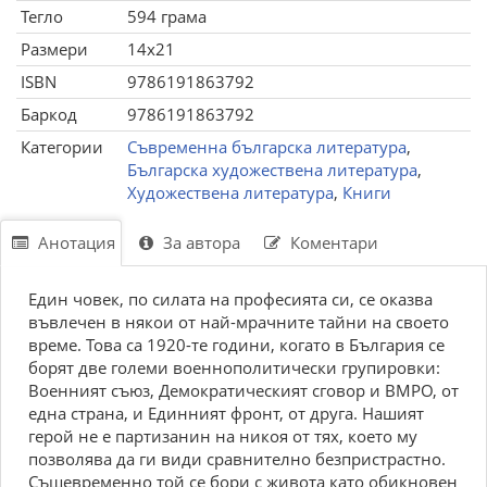
Тегло
594 грама
Размери
14x21
ISBN
9786191863792
Баркод
9786191863792
Категории
Съвременна българска литература
,
Българска художествена литература
,
Художествена литература
,
Книги
Анотация
За автора
Коментари
Един човек, по силата на професията си, се оказва
въвлечен в някои от най-мрачните тайни на своето
време. Това са 1920-те години, когато в България се
борят две големи военнополитически групировки:
Военният съюз, Демократическият сговор и ВМРО, от
една страна, и Единният фронт, от друга. Нашият
герой не е партизанин на никоя от тях, което му
позволява да ги види сравнително безпристрастно.
Същевременно той се бори с живота като обикновен