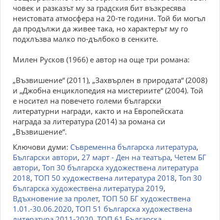
човек и разказът му за градския бит възкресява
неистовата атмосфера на 20-те години. Той би могъл
да продължи да живее така, но характерът му го
подхлъзва малко по-дълбоко в сенките.
Милен Русков (1966) е автор на още три романа:
„Възвишение“ (2011), „Захвърлен в природата“ (2008)
и „Джобна енциклопедия на мистериите“ (2004). Той
е носител на повечето големи български
литературни награди, както и на Европейската
награда за литература (2014) за романа си
„Възвишение“.
Ключови думи:
Съвременна българска литература
,
Български автори
,
27 март - Ден на театъра
,
Четем БГ
автори
,
Топ 30 българска художествена литература
2018
,
ТОП 50 художествена литература 2018
,
Топ 30
българска художествена литература 2019
,
Вдъхновение за пролет
,
ТОП 50 БГ художествена
1.01.-30.06.2020
,
ТОП 51 българска художествена
литература 2011-2020
,
ТОП 61 Българска