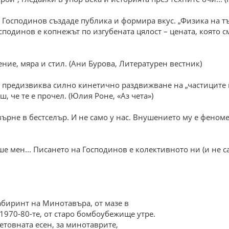
е Господинов създаде публика и формира вкус. „Физика на т
сподинов е копнежът по изгубената цялост – цената, която см
ие, мяра и стил. (Ани Бурова, Литературен вестник)
т.е предизвиква силно кинетично раздвижване на „частиците 
, че те е прочел. (Юлия Роне, «Аз чета»)
евърне в бестселър. И не само у нас. Внушението му е фено
еше мен... Писането на Господинов е колективното ни (и не 
абиринт на Минотавъра, от мазе в
 1970-80-те, от старо бомбоубежище утре.
етовната есен, за минотаврите,