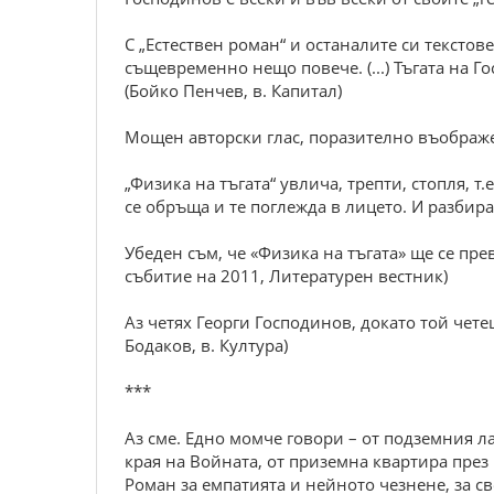
С „Естествен роман“ и останалите си текстов
същевременно нещо повече. (...) Тъгата на Го
(Бойко Пенчев, в. Капитал)
Мощен авторски глас, поразително въображен
„Физика на тъгата“ увлича, трепти, стопля, 
се обръща и те поглежда в лицето. И разбираш
Убеден съм, че «Физика на тъгата» ще се пр
събитие на 2011, Литературен вестник)
Аз четях Георги Господинов, докато той чет
Бодаков, в. Култура)
***
Аз сме. Едно момче говори – от подземния л
края на Войната, от приземна квартира през
Роман за емпатията и нейното чезнене, за св