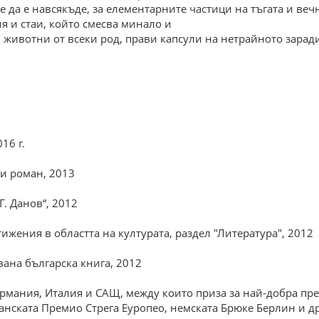
 да е навсякъде, за елементарните частици на тъгата и вечн
я и стаи, който смесва минало и
 животни от всеки род, прави капсули на нетрайното заради
16 г.
ки роман, 2013
Г. Данов“, 2012
ижения в областта на културата, раздел "Литература", 2012
вана българска книга, 2012
рмания, Италия и САЩ, между които приза за най-добра пре
анската Премио Стрега Еуропео, немската Брюке Берлин и др