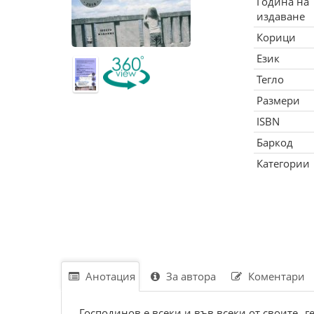
Година на
издаване
Корици
Език
Тегло
Размери
ISBN
Баркод
Категории
Анотация
За автора
Коментари
Господинов е всеки и във всеки от своите „ге