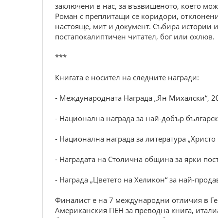
заключени в нас, за възвишеното, което може
Роман с преплитащи се коридори, отклонени
настояще, мит и документ. Събира истории и
постапокалиптичен читател, бог или охлюв.
***
Книгата е носител на следните награди:
- Международната Награда „Ян Михалски“, 20
- Национална награда за най-добър българс
- Национална награда за литература „Христо 
- Наградата на Столична община за ярки пост
- Награда „Цветето на Хеликон“ за най-прода
Финалист е на 7 международни отличия в Ге
Американския ПЕН за преводна книга, итали