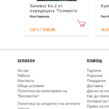
Заливът Кн.2 от
Кум
поредицата "Голямото
отвън"
Илко Германов
Роси А
7.67 € / 15.00 ЛВ.
10.23
ХЕЛИКОН
ПОМОЩ
За нас
Търсене
Работа
Поръчка
Контакти
Плащания
Общи условия
Доставка
Политика за използване на
Данни за кл
"бисквитки"
Как да свал
Условия за 
Политика за сигурност на личните
Право на от
данни