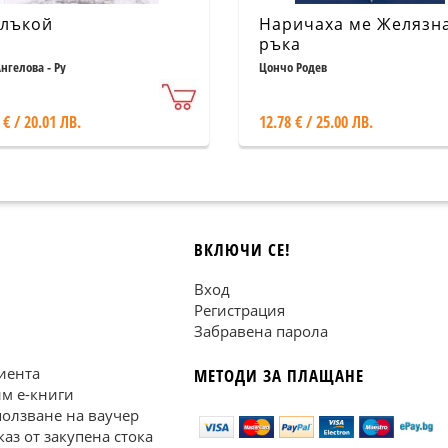
лъкой
Наричаха ме Желязн
ръка
нгелова - Ру
Цончо Родев
 € / 20.01 ЛВ.
12.78 € / 25.00 ЛВ.
ВКЛЮЧИ СЕ!
Вход
Регистрация
Забравена парола
иента
МЕТОДИ ЗА ПЛАЩАНЕ
им е-книги
ползване на ваучер
каз от закупена стока