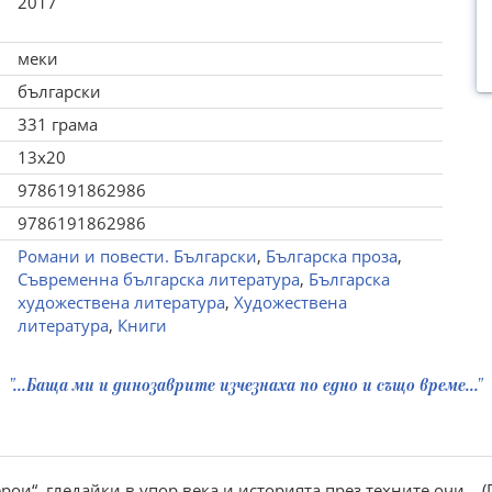
2017
меки
български
331 грама
13x20
9786191862986
9786191862986
Романи и повести. Български
,
Българска проза
,
Съвременна българска литература
,
Българска
художествена литература
,
Художествена
литература
,
Книги
"...Баща ми и динозаврите изчезнаха по едно и също време..."
рои“, гледайки в упор века и историята през техните очи... (