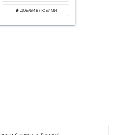
ДОБАВИ В ЛЮБИМИ
Георги Каприев, в. Култура)