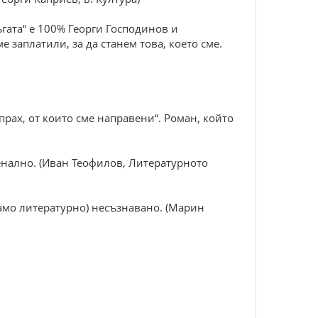
ъгата“ е 100% Георги Господинов и
е заплатили, за да станем това, което сме.
прах, от които сме направени“. Роман, който
менално. (Иван Теофилов, Литературното
само литературно) несъзнавано. (Марин