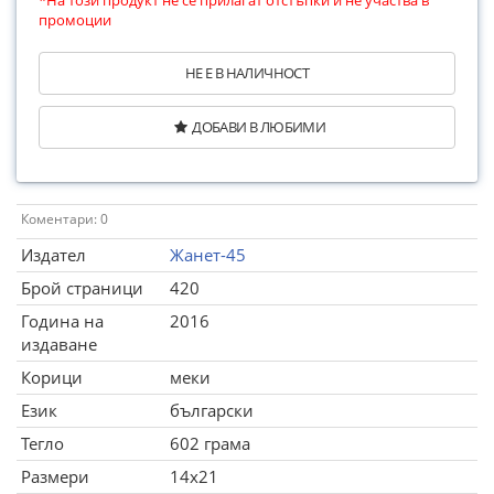
*На този продукт не се прилагат отстъпки и не участва в
промоции
НЕ Е В НАЛИЧНОСТ
ДОБАВИ В ЛЮБИМИ
Коментари: 0
Издател
Жанет-45
Брой страници
420
Година на
2016
издаване
Корици
меки
Език
български
Тегло
602 грама
Размери
14x21