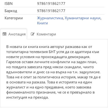
ISBN
9786191862177
Баркод
9786191862177
Категории
Журналистика
,
Хуманитарни науки
,
Книги
Анотация
Коментари
В новата си книга книга авторът разказва как от
тоталитарна телевизия БНТ успя да се адаптира към
новите условия на прохождащата демокрация.
Гарелов оставя личните конфликти на заден план,
но повдига завесата пред някои скандали, чиито
вдъхновители и днес са на върха на т.н. задкулисие.
Това не е опит за политическа история, макар тя да е
в основата на разказа. Това е историята на един
журналист и на едно предаване, което завоюва
феноменалното признание, че се е превърнало в
институция на прехода.