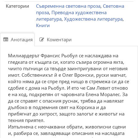
Категории
Съвременна световна проза
,
Световна
проза
,
Преводна художествена
литература
,
Художествена литература
,
Книги
Анотация
Коментари
Милиардерът Франсис Рьобул се наслаждава на
гледката от къщата си, когато съзира огромна яхта,
чиито пътници са твърде заинтригувани от неговия
имот. Собственикът й е Олег Вронски, руски магнат,
който няма да се спре пред нищо в стремежа си да се
сдобие с дома на Рьобул. И ето че Сам Левит отново
е на ход, подкрепян от чаровната Елена Моралес. За
да се справят с опасния руснак, трябва да навлязат
дълбоко в подземния свят на Корсика и да
прибягнат до хитрост, защото залогът е животът на
техния приятел.
Изпълнена с неочаквани обрати, живописни сцени
и, разбира се, завладяващи описания на насладата