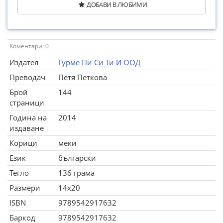
ДОБАВИ В ЛЮБИМИ
Коментари: 0
Издател
Гурме Пи Си Ти И ООД
Преводач
Петя Петкова
Брой
144
страници
Година на
2014
издаване
Корици
меки
Език
български
Тегло
136 грама
Размери
14x20
ISBN
9789542917632
Баркод
9789542917632