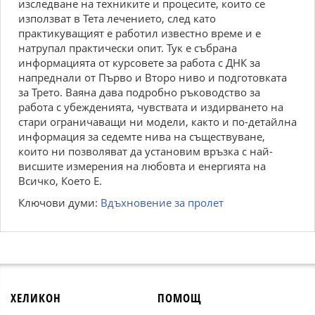
изследване на техниките и процесите, които се
използват в Тета лечението, след като
практикуващият е работил известно време и е
натрупал практически опит. Тук е събрана
информацията от курсовете за работа с ДНК за
напреднали от Първо и Второ ниво и подготовката
за Трето. Ваяна дава подробно ръководство за
работа с убежденията, чувствата и издирването на
стари ограничаващи ни модели, както и по-детайлна
информация за седемте нива на съществуване,
които ни позволяват да установим връзка с най-
висшите измерения на любовта и енергията на
Всичко, Което Е.
Ключови думи:
Вдъхновение за пролет
ХЕЛИКОН
ПОМОЩ