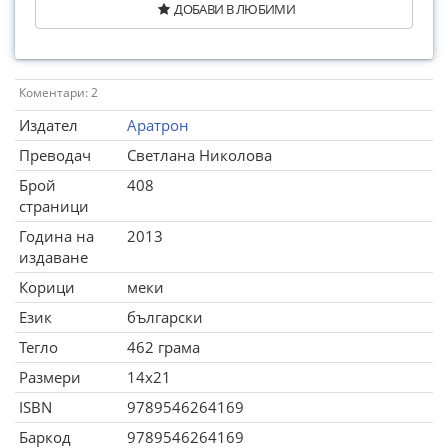
ДОБАВИ В ЛЮБИМИ
Коментари: 2
Издател
Аратрон
Преводач
Светлана Николова
Брой
408
страници
Година на
2013
издаване
Корици
меки
Език
български
Тегло
462 грама
Размери
14x21
ISBN
9789546264169
Баркод
9789546264169