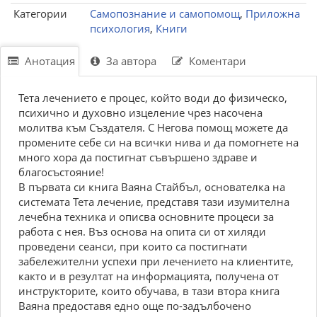
Категории
Самопознание и самопомощ
,
Приложна
психология
,
Книги
Анотация
За автора
Коментари
Тета лечението е процес, който води до физическо,
психично и духовно изцеление чрез насочена
молитва към Създателя. С Негова помощ можете да
промените себе си на всички нива и да помогнете на
много хора да постигнат съвършено здраве и
благосъстояние!
В първата си книга Ваяна Стайбъл, основателка на
системата Тета лечение, представя тази изумителна
лечебна техника и описва основните процеси за
работа с нея. Въз основа на опита си от хиляди
проведени сеанси, при които са постигнати
забележителни успехи при лечението на клиентите,
както и в резултат на информацията, получена от
инструкторите, които обучава, в тази втора книга
Ваяна предоставя едно още по-задълбочено