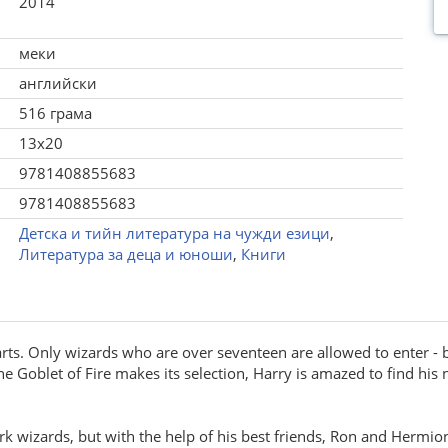
2014
меки
английски
516 грама
13x20
9781408855683
9781408855683
Детска и тийн литература на чужди езици
,
Литература за деца и юноши
,
Книги
ts. Only wizards who are over seventeen are allowed to enter - b
e Goblet of Fire makes its selection, Harry is amazed to find his 
k wizards, but with the help of his best friends, Ron and Hermion