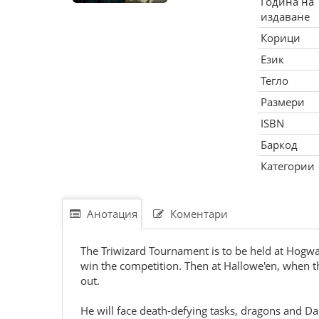
Година на
издаване
Корици
Език
Тегло
Размери
ISBN
Баркод
Категории
Анотация
Коментари
The Triwizard Tournament is to be held at Hogwar
win the competition. Then at Hallowe'en, when th
out.
He will face death-defying tasks, dragons and Dar