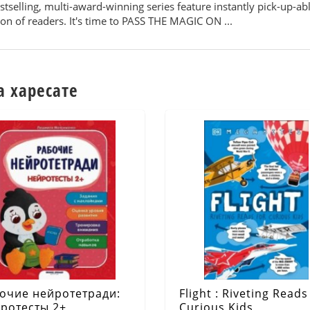
estselling, multi-award-winning series feature instantly pick-up-a
ion of readers. It's time to PASS THE MAGIC ON ...
а харесате
очие нейротетради:
Flight : Riveting Reads
ротесты 2+
Curious Kids