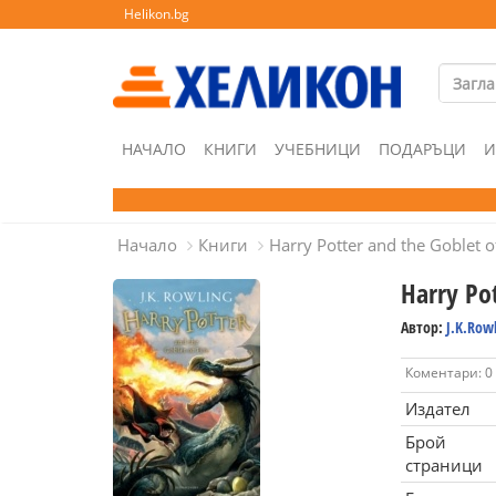
Helikon.bg
НАЧАЛО
КНИГИ
УЧЕБНИЦИ
ПОДАРЪЦИ
И
Начало
Книги
Harry Potter and the Goblet of
Harry Pot
Автор:
J.K.Row
Коментари: 0
Издател
Брой
страници