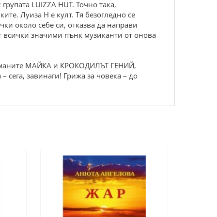
групата LUIZZA HUT. Точно така,
ите. Луиза Н е култ. Тя безогледно се
ички около себе си, отказва да направи
ат всички значими пънк музиканти от онова
а романите МАЙКА и КРОКОДИЛЪТ ГЕНИЙ,
сега, завинаги! Грижа за човека – до