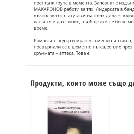
постпънк група в момента. Запознат е издъно
МАКАРОНОВ работи за тях. Лидерката в бандат
възползва от статута си на пънк дива – появя
какъвто и да е запис, въобще ако не беше 
време.
Романът е ведър и мрачен, смешен и тъжен,
превърнали се в шеметно пътешествие през в
кръчмата – аптека. Това е.
Продукти, които може също д