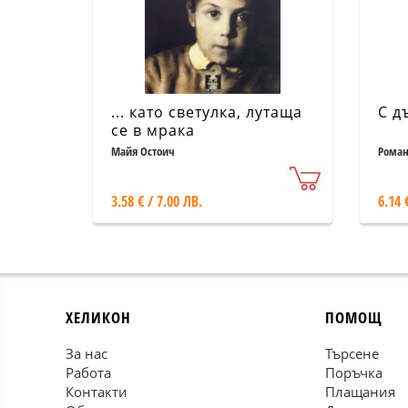
... като светулка, лутаща
С д
се в мрака
Майя Остоич
Роман
3.58 € / 7.00 ЛВ.
6.14 
ХЕЛИКОН
ПОМОЩ
За нас
Търсене
Работа
Поръчка
Контакти
Плащания