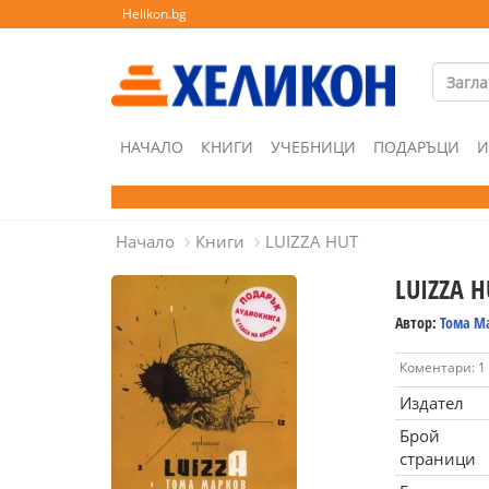
Helikon.bg
НАЧАЛО
КНИГИ
УЧЕБНИЦИ
ПОДАРЪЦИ
И
Начало
Книги
LUIZZA HUT
LUIZZA H
Автор:
Тома М
Коментари: 1
Издател
Брой
страници