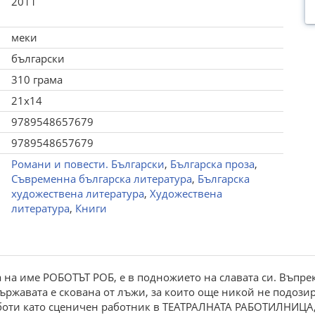
2011
меки
български
310 грама
21x14
9789548657679
9789548657679
Романи и повести. Български
,
Българска проза
,
Съвременна българска литература
,
Българска
художествена литература
,
Художествена
литература
,
Книги
 на име РОБОТЪТ РОБ, е в подножието на славата си. Въпрек
ържавата е скована от лъжи, за които още никой не подозира
оти като сценичен работник в ТЕАТРАЛНАТА РАБОТИЛНИЦА, 