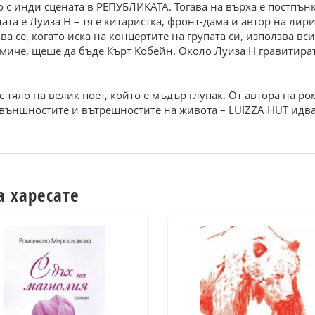
 с инди сцената в РЕПУБЛИКАТА. Тогава на върха е постпънк 
а е Луиза Н – тя е китаристка, фронт-дама и автор на лирик
ва се, когато иска на концертите на групата си, използва вс
момиче, щеше да бъде Кърт Кобейн. Около Луиза Н гравитир
 с тяло на велик поет, който е мъдър глупак. От автора н
ъншностите и вътрешностите на живота – LUIZZA HUT идва – 
а харесате