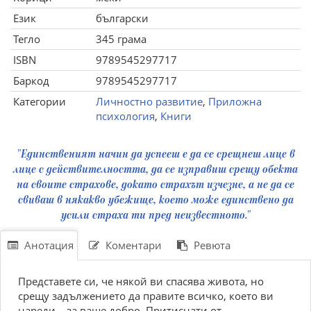
Език
български
Тегло
345 грама
ISBN
9789545297717
Баркод
9789545297717
Категории
Личностно развитие
,
Приложна
психология
,
Книги
"Единственият начин да успееш е да се срещнеш лице в
лице с действителността, да се изправиш срещу обекта
на своите страхове, докато страхът изчезне, а не да се
свиваш в някакво убежище, което може единствено да
усили страха ти пред неизвестното."
Анотация
Коментари
Ревюта
Представете си, че някой ви спасява живота, но
срещу задължението да правите всичко, което ви
нареди... за ваше добро. Притиснати от