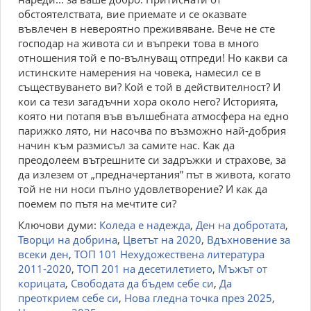
обстоятелствата, вие приемате и се оказвате
въвлечен в невероятно преживяване. Вече не сте
господар на живота си и въпреки това в много
отношения той е по-вълнуващ отпреди! Но какви са
истинските намерения на човека, намесил се в
съществуването ви? Кой е той в действителност? И
кои са тези загадъчни хора около него? Историята,
която ни потапя във вълшебната атмосфера на едно
парижко лято, ни насочва по възможно най-добрия
начин към размисъл за самите нас. Как да
преодолеем вътрешните си задръжки и страхове, за
да излезем от „предначертания” път в живота, когато
той не ни носи пълно удовлетворение? И как да
поемем по пътя на мечтите си?
Ключови думи:
Коледа е надежда
,
Ден на добротата
,
Творци на добрина
,
Цветът на 2020
,
Вдъхновение за
всеки ден
,
ТОП 101 Нехудожествена литература
2011-2020
,
ТОП 201 на десетилетието
,
Мъжът от
корицата
,
Свободата да бъдем себе си
,
Да
преоткрием себе си
,
Нова гледна точка през 2025
,