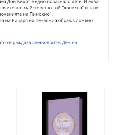
нея Дон Кихот е едно пораснало дете. И едва
лючително майсторство той "дописва" и тази
ключенията на Пинокио".
ния на Рицаря на печалния образ. Сложено
ато се раждаха шедьоврите
,
Ден на