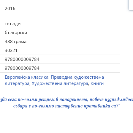
2016
твърди
български
438 грама
30x21
9780000009784
9780000009784
Европейска класика
,
Преводна художествена
литература
,
Художествена литература
,
Книги
казва сега по-голям устрем в нападението, повече издръжливо
събаря с по-голямо настървение противника си?"