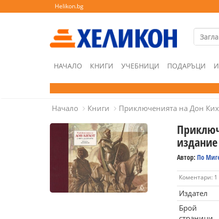
Helikon.bg
НАЧАЛО
КНИГИ
УЧЕБНИЦИ
ПОДАРЪЦИ
И
Начало
Книги
Приключенията на Дон Кихо
Приключ
издание
Автор:
По Миге
Коментари: 1
Издател
Брой
страници