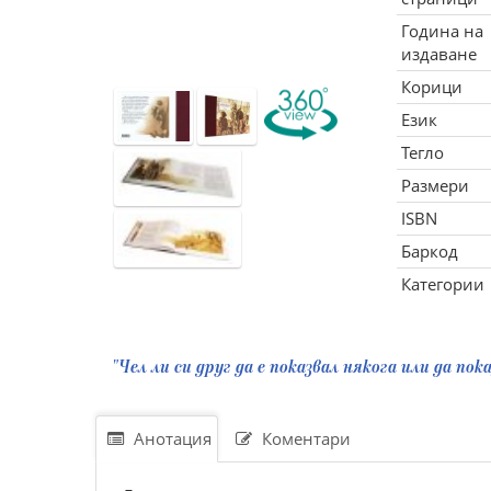
Година на
издаване
Корици
Език
Тегло
Размери
ISBN
Баркод
Категории
"Чел ли си друг да е показвал някога или да по
Анотация
Коментари