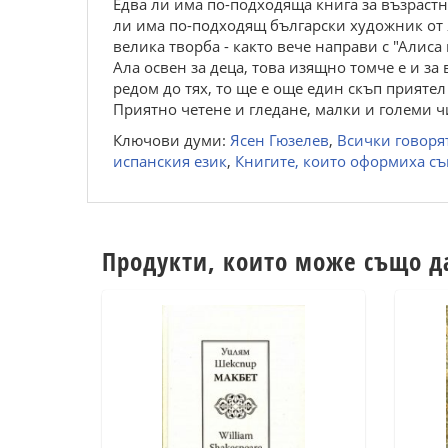
Едва ли има по-подходяща книга за възрастни
ли има по-подходящ български художник от Я
велика творба - както вече направи с "Алиса
Ала освен за деца, това изящно томче е и з
редом до тях, то ще е още един скъп прияте
Приятно четене и гледане, малки и големи ч
Ключови думи:
Ясен Гюзелев
,
Всички говоря
испанския език
,
Книгите, които оформиха с
Продукти, които може също д