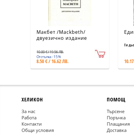
Макбет /Mackbeth/
Еди
двуезично издание
Ги дь
10.00 € / 19.56 ЛВ.
Отстъпка - 15 %
8.50 € / 16.62 ЛВ.
10.17
ХЕЛИКОН
ПОМОЩ
За нас
Търсене
Работа
Поръчка
Контакти
Плащания
Общи условия
Доставка