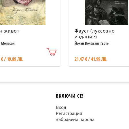
н живот
Фауст (луксозно
издание)
о Мопасан
Йохан Волфганг Гьоте
 € / 19.89 ЛВ.
21.47 € / 41.99 ЛВ.
ВКЛЮЧИ СЕ!
Вход
Регистрация
Забравена парола