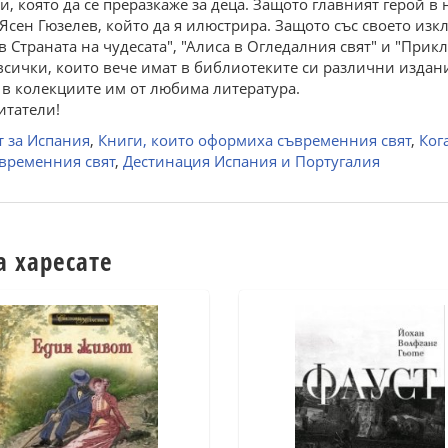
, която да се преразкаже за деца. Защото главният герой в 
сен Гюзелев, който да я илюстрира. Защото със своето изк
 в Страната на чудесата", "Алиса в Огледалния свят" и "При
а всички, които вече имат в библиотеките си различни изда
л в колекциите им от любима литература.
итатели!
т за Испания
,
Книги, които оформиха съвременния свят
,
Ког
ъвременния свят
,
Дестинация Испания и Португалия
а харесате