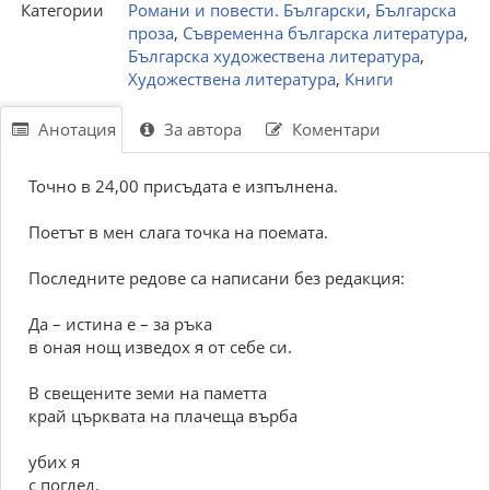
Категории
Романи и повести. Български
,
Българска
проза
,
Съвременна българска литература
,
Българска художествена литература
,
Художествена литература
,
Книги
Анотация
За автора
Коментари
Точно в 24,00 присъдата е изпълнена.
Поетът в мен слага точка на поемата.
Последните редове са написани без редакция:
Да – истина е – за ръка
в оная нощ изведох я от себе си.
В свещените земи на паметта
край църквата на плачеща върба
убих я
с поглед.