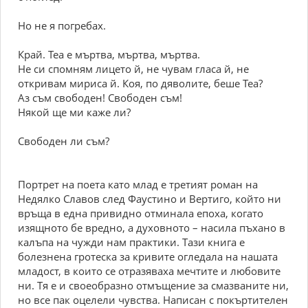
Но не я погребах.
Край. Теа е мъртва, мъртва, мъртва.
Не си спомням лицето й, не чувам гласа й, не
откривам мириса й. Коя, по дяволите, беше Теа?
Аз съм свободен! Свободен съм!
Някой ще ми каже ли?
Свободен ли съм?
Портрет на поета като млад е третият роман на
Недялко Славов след Фаустино и Вертиго, който ни
връща в една привидно отминала епоха, когато
изящното бе вредно, а духовното – насила пъхано в
калъпа на чужди нам практики. Тази книга е
болезнена гротеска за кривите огледала на нашата
младост, в които се отразяваха мечтите и любовите
ни. Тя е и своеобразно отмъщение за смазваните ни,
но все пак оцелели чувства. Написан с покъртителен