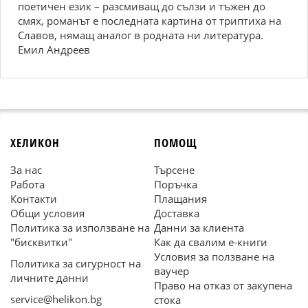
поетичен език – разсмиващ до сълзи и тъжен до
смях, романът е последната картина от триптиха на
Славов, нямащ аналог в родната ни литература.
Eмил Андреев
ХЕЛИКОН
ПОМОЩ
За нас
Търсене
Работа
Поръчка
Контакти
Плащания
Общи условия
Доставка
Политика за използване на
Данни за клиента
"бисквитки"
Как да свалим е-книги
Условия за ползване на
Политика за сигурност на
ваучер
личните данни
Право на отказ от закупена
service@helikon.bg
стока