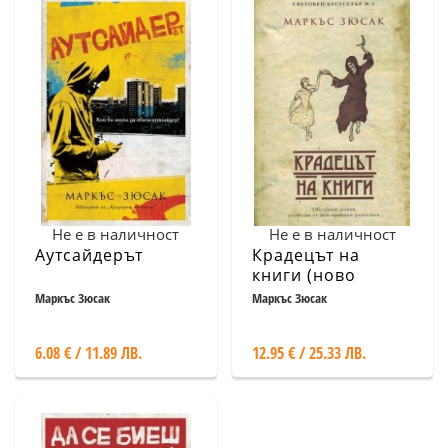
Не е в наличност
Не е в наличност
Аутсайдерът
Крадецът на
книги (ново
издание)
Маркъс Зюсак
Маркъс Зюсак
6.08 € / 11.89 ЛВ.
12.95 € / 25.33 ЛВ.