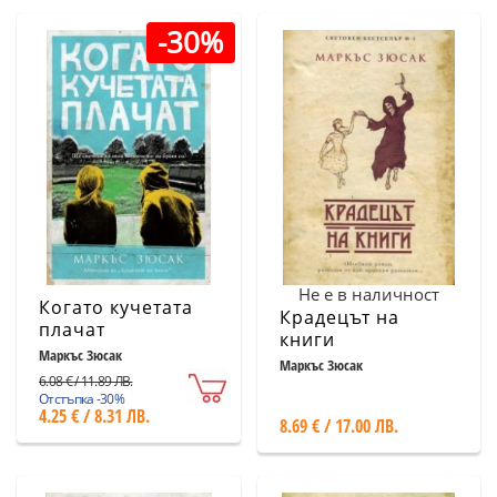
-30%
Не е в наличност
Когато кучетата
Крадецът на
плачат
книги
Маркъс Зюсак
Маркъс Зюсак
6.08 € / 11.89 ЛВ.
Отстъпка -30%
4.25 € / 8.31 ЛВ.
8.69 € / 17.00 ЛВ.