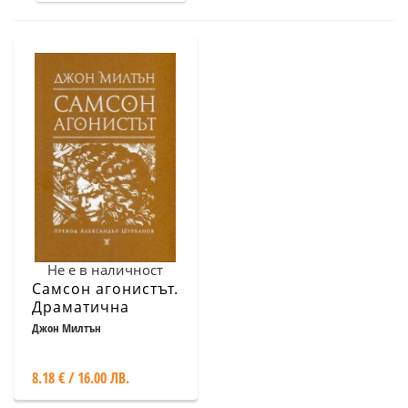
Не е в наличност
Самсон агонистът.
Драматична
поема
Джон Милтън
8.18 € / 16.00 ЛВ.