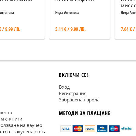
мисл
тръст
Антонова
Неда Антонова
Неда Ант
€ / 9.99 ЛВ.
5.11 € / 9.99 ЛВ.
7.64 € /
ВКЛЮЧИ СЕ!
Вход
Регистрация
Забравена парола
иента
МЕТОДИ ЗА ПЛАЩАНЕ
им е-книги
ползване на ваучер
каз от закупена стока