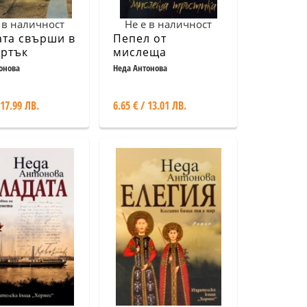
 в наличност
Не е в наличност
та свърши в
Пепел от
ъртък
мислеща
тръстика
онова
Неда Антонова
 17.99 ЛВ.
6.65 € / 13.01 ЛВ.