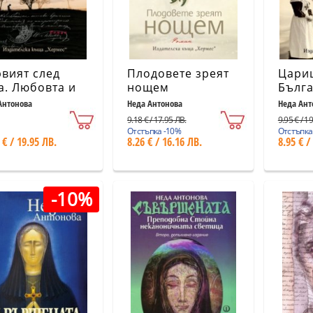
вият след
Плодовете зреят
Цари
а. Любовта и
нощем
Бълга
ртта на Васил
Антонова
Неда Антонова
Неда Ант
ски (ново
9.18 € / 17.95 ЛВ.
9.95 € / 1
ание)
Отстъпка -10%
Отстъпка
 € / 19.95 ЛВ.
8.26 € / 16.16 ЛВ.
8.95 € /
-10%