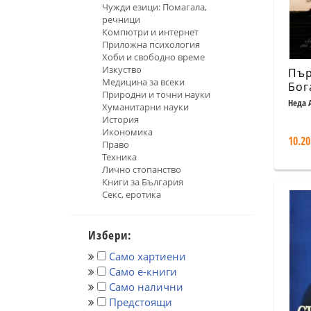
Чужди езици: Помагала,
речници
Компютри и интернет
Приложна психология
Хоби и свободно време
Изкуство
Пър
Медицина за всеки
Бог
Природни и точни науки
смъ
Неда 
Хуманитарни науки
Лев
История
изд
Икономика
10.20
Право
Техника
Лично стопанство
Книги за България
Секс, еротика
Избери:
Само хартиени
Само е-книги
Само налични
Предстоящи