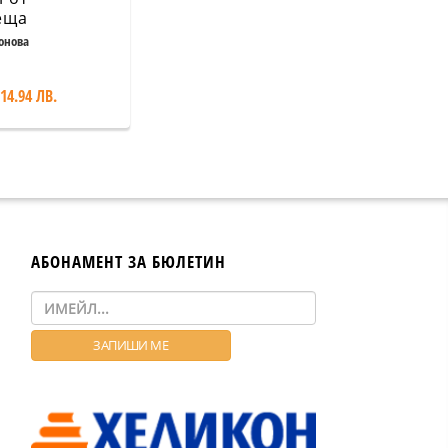
еща
ика
онова
 14.94 ЛВ.
АБОНАМЕНТ ЗА БЮЛЕТИН