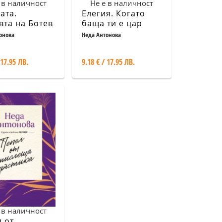
 в наличност
Не е в наличност
ата.
Елегия. Когато
та на Ботев
баща ти е цар
ета
онова
Неда Антонова
 17.95 ЛВ.
9.18 € / 17.95 ЛВ.
 в наличност
 от