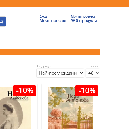
Вход
Моята поръчка
Моят профил
0 продукта
Подреди по :
Покажи
:
-10%
-10%