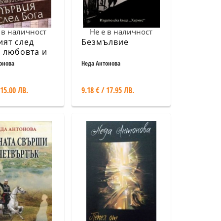
 в наличност
Не е в наличност
ят след
Безмълвие
- любовта и
та на Васил
онова
Неда Антонова
ки
 15.00 ЛВ.
9.18 € / 17.95 ЛВ.