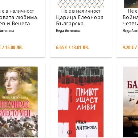
 е в наличност
Не е в наличност
Не е
овата любима.
Царица Елеонора
Война
ев и Венета -
Българска.
четв
адата на века
Документален
Антонова
Неда Антонова
Неда Ант
роман
€ / 15.00 ЛВ.
6.65 € / 13.01 ЛВ.
9.20 € /