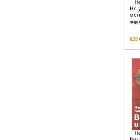
Не
Не 
ме
Неда 
9.20 
Не
Вин