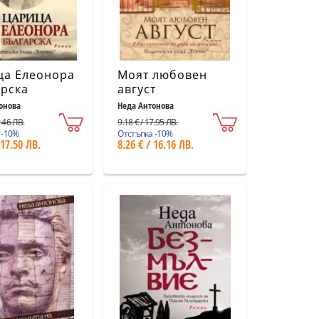
ца Елеонора
Моят любовен
рска
август
онова
Неда Антонова
9.46 ЛВ.
9.18 € / 17.95 ЛВ.
 -10%
Отстъпка -10%
 17.50 ЛВ.
8.26 € / 16.16 ЛВ.