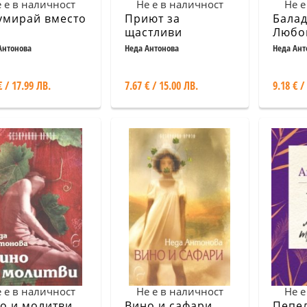
 е в наличност
Не е в наличност
Не е
умирай вместо
Приют за
Балад
н
щастливи
Любов
и Вен
Антонова
Неда Антонова
Неда Ант
€ / 17.99 ЛВ.
7.67 € / 15.00 ЛВ.
9.18 € /
 е в наличност
Не е в наличност
Не е
о и молитви
Вино и сафари
Пепел