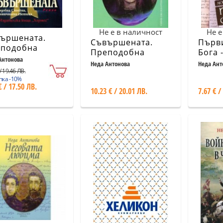
Не е в наличност
Не е
ършената.
Съвършената.
Първи
подобна
Преподобна
Бога 
йна,
Антонова
Стойна
смърт
Неда Антонова
Неда Ант
аноничната
/ 19.46 ЛВ.
неканоничната
Левс
тица
пка -10%
светица
€ / 17.50 ЛВ.
10.23 € / 20.01 ЛВ.
7.67 € /