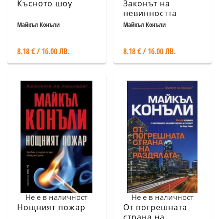
Късното шоу
Законът на
невинността
Майкъл Конъли
Майкъл Конъли
8.18 € / 16.00 ЛВ.
8.18 € / 16.00 ЛВ.
Не е в наличност
Не е в наличност
Нощният пожар
От погрешната
страна на