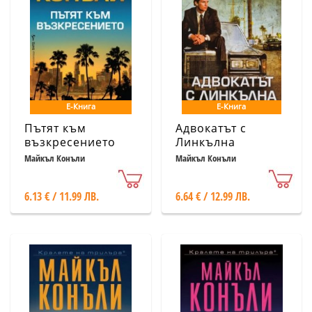
Е-Книга
Е-Книга
Пътят към
Адвокатът с
възкресението
Линкълна
Майкъл Конъли
Майкъл Конъли
6.13 € / 11.99 ЛВ.
6.64 € / 12.99 ЛВ.