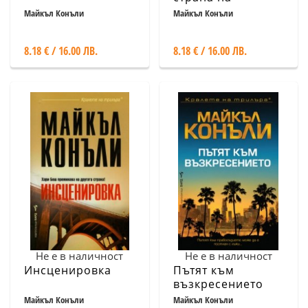
раздялата
Майкъл Конъли
Майкъл Конъли
8.18 € / 16.00 ЛВ.
8.18 € / 16.00 ЛВ.
Не е в наличност
Не е в наличност
Инсценировка
Пътят към
възкресението
Майкъл Конъли
Майкъл Конъли