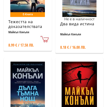
Е-Книга
Не е в наличност
Тежестта на
Два вида истина
доказателствата
Майкъл Конъли
Майкъл Конъли
8.99 € / 17.58 ЛВ.
8.18 € / 16.00 ЛВ.