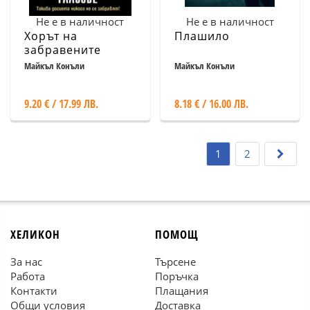
Не е в наличност
Не е в наличност
Хорът на
Плашило
забравените
гласове
Майкъл Конъли
Майкъл Конъли
9.20 € / 17.99 ЛВ.
8.18 € / 16.00 ЛВ.
1
2
ХЕЛИКОН
ПОМОЩ
За нас
Търсене
Работа
Поръчка
Контакти
Плащания
Общи условия
Доставка