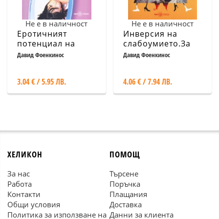
Не е в наличност
Не е в наличност
Еротичният
Инверсия на
потенциал на
слабоумието.За
жена ми
влиянието на
Давид Фоенкинос
Давид Фоенкинос
двама поляци
3.04 € / 5.95 ЛВ.
4.06 € / 7.94 ЛВ.
ХЕЛИКОН
ПОМОЩ
За нас
Търсене
Работа
Поръчка
Контакти
Плащания
Общи условия
Доставка
Политика за използване на
Данни за клиента