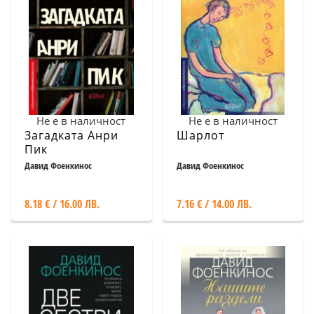
Не е в наличност
Не е в наличност
Загадката Анри
Шарлот
Пик
Давид Фоенкинос
Давид Фоенкинос
8.18 € / 16.00 ЛВ.
7.16 € / 14.00 ЛВ.