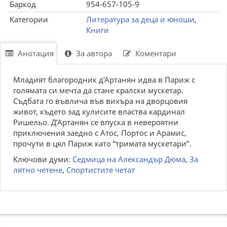
Баркод
954-657-105-9
Категории
Литература за деца и юноши
,
Книги
Анотация
За автора
Коментари
Младият благородник д’Артанян идва в Париж с
голямата си мечта да стане кралски мускетар.
Съдбата го въвлича във вихъра на дворцовия
живот, където зад кулисите властва кардинал
Ришельо. Д’Артанян се впуска в невероятни
приключения заедно с Атос, Портос и Арамис,
прочути в цял Париж като “тримата мускетари”.
Ключови думи:
Седмица на Александър Дюма
,
За
лятно четене
,
Спортистите четат