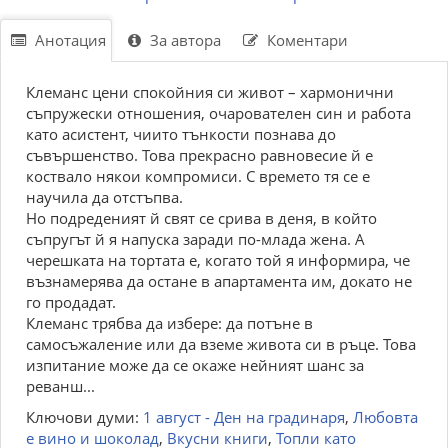
Анотация
За автора
Коментари
Клеманс цени спокойния си живот – хармонични
съпружески отношения, очарователен син и работа
като асистент, чиито тънкости познава до
съвършенство. Това прекрасно равновесие й е
коствало някои компромиси. С времето тя се е
научила да отстъпва.
Но подреденият й свят се срива в деня, в който
съпругът й я напуска заради по-млада жена. А
черешката на тортата е, когато той я информира, че
възнамерява да остане в апартамента им, докато не
го продадат.
Клеманс трябва да избере: да потъне в
самосъжаление или да вземе живота си в ръце. Това
изпитание може да се окаже нейният шанс за
реванш...
Ключови думи:
1 август - Ден на градинаря
,
Любовта
е вино и шоколад
,
Вкусни книги
,
Топли като