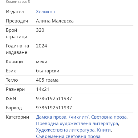
Коментари: 0
Издател
Хеликон
Преводач
Алина Малевска
Брой
320
страници
Година на
2024
издаване
Корици
меки
Език
български
Тегло
405 грама
Размери
14x21
ISBN
9786192511937
Баркод
9786192511937
Категории
Дамска проза. /чиклит/
,
Световна проза
,
Преводна художествена литература
,
Художествена литература
,
Книги
,
Съвременна световна проза