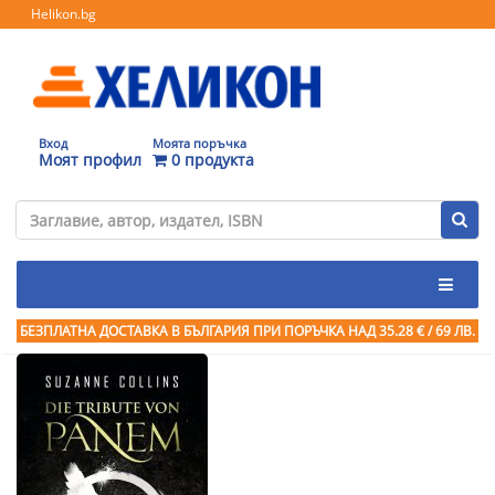
Helikon.bg
Вход
Моята поръчка
Моят профил
0 продукта
БЕЗПЛАТНА ДОСТАВКА В БЪЛГАРИЯ ПРИ ПОРЪЧКА
НАД 35.28 € / 69 ЛВ.