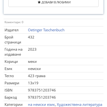
ДОБАВИ В ЛЮБИМИ
Коментари: 0
Издател
Oetinger Taschenbuch
Брой
432
страници
Година на
2023
издаване
Корици
меки
Език
немски
Тегло
423 грама
Размери
13x19
ISBN
9783751203746
Баркод
9783751203746
Категории
на немски език
,
Художествена литература