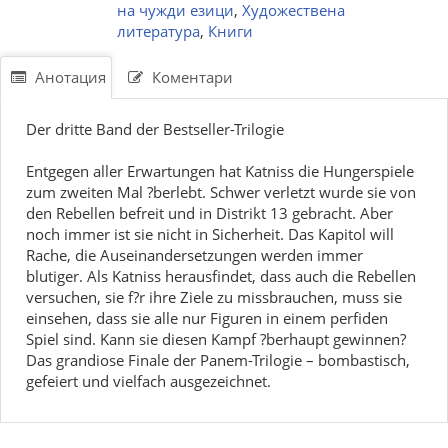
на чужди езици
,
Художествена
литература
,
Книги
Анотация
Коментари
Der dritte Band der Bestseller-Trilogie
Entgegen aller Erwartungen hat Katniss die Hungerspiele
zum zweiten Mal ?berlebt. Schwer verletzt wurde sie von
den Rebellen befreit und in Distrikt 13 gebracht. Aber
noch immer ist sie nicht in Sicherheit. Das Kapitol will
Rache, die Auseinandersetzungen werden immer
blutiger. Als Katniss herausfindet, dass auch die Rebellen
versuchen, sie f?r ihre Ziele zu missbrauchen, muss sie
einsehen, dass sie alle nur Figuren in einem perfiden
Spiel sind. Kann sie diesen Kampf ?berhaupt gewinnen?
Das grandiose Finale der Panem-Trilogie – bombastisch,
gefeiert und vielfach ausgezeichnet.