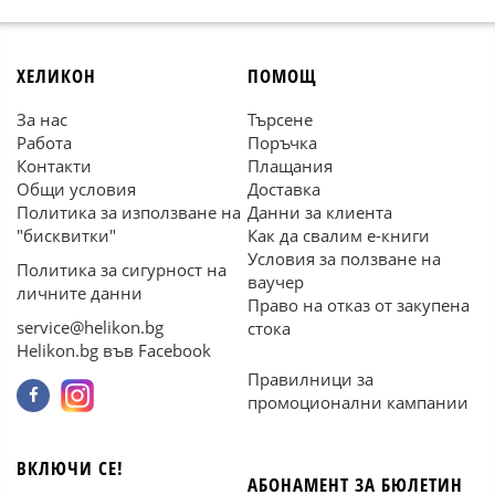
ХЕЛИКОН
ПОМОЩ
За нас
Търсене
Работа
Поръчка
Контакти
Плащания
Общи условия
Доставка
Политика за използване на
Данни за клиента
"бисквитки"
Как да свалим е-книги
Условия за ползване на
Политика за сигурност на
ваучер
личните данни
Право на отказ от закупена
service@helikon.bg
стока
Helikon.bg във Facebook
Правилници за
промоционални кампании
ВКЛЮЧИ СЕ!
АБОНАМЕНТ ЗА БЮЛЕТИН