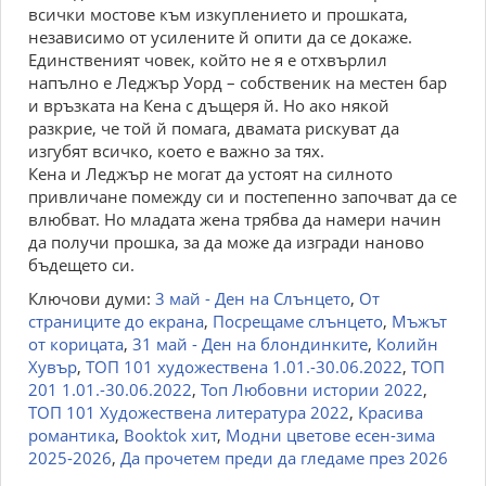
всички мостове към изкуплението и прошката,
независимо от усилените й опити да се докаже.
Единственият човек, който не я е отхвърлил
напълно е Леджър Уорд – собственик на местен бар
и връзката на Кена с дъщеря й. Но ако някой
разкрие, че той й помага, двамата рискуват да
изгубят всичко, което е важно за тях.
Кена и Леджър не могат да устоят на силното
привличане помежду си и постепенно започват да се
влюбват. Но младата жена трябва да намери начин
да получи прошка, за да може да изгради наново
бъдещето си.
Ключови думи:
3 май - Ден на Слънцето
,
От
страниците до екрана
,
Посрещаме слънцето
,
Мъжът
от корицата
,
31 май - Ден на блондинките
,
Колийн
Хувър
,
ТОП 101 художествена 1.01.-30.06.2022
,
ТОП
201 1.01.-30.06.2022
,
Топ Любовни истории 2022
,
ТОП 101 Художествена литература 2022
,
Красива
романтика
,
Booktok хит
,
Модни цветове есен-зима
2025-2026
,
Да прочетем преди да гледаме през 2026