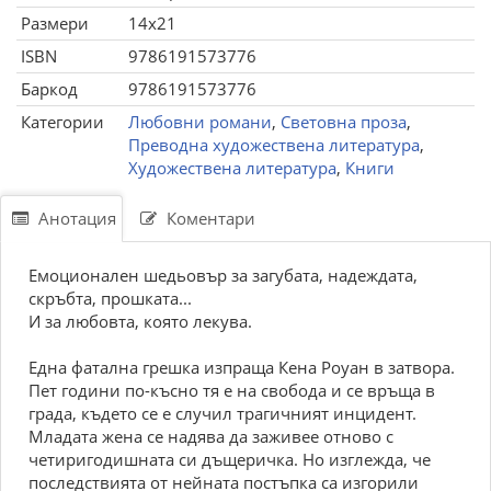
Размери
14x21
ISBN
9786191573776
Баркод
9786191573776
Категории
Любовни романи
,
Световна проза
,
Преводна художествена литература
,
Художествена литература
,
Книги
Анотация
Коментари
Емоционален шедьовър за загубата, надеждата,
скръбта, прошката...
И за любовта, която лекува.
Eдна фатална грешка изпраща Кена Роуан в затвора.
Пет години по-късно тя е на свобода и се връща в
града, където се е случил трагичният инцидент.
Младата жена се надява да заживее отново с
четиригодишната си дъщеричка. Но изглежда, че
последствията от нейната постъпка са изгорили