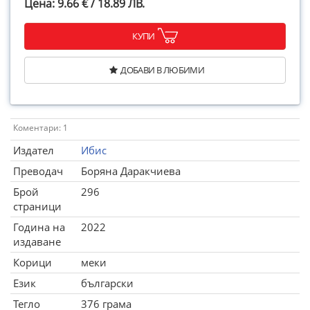
Цена: 9.66 € / 18.89 ЛВ.
КУПИ
ДОБАВИ В ЛЮБИМИ
Коментари: 1
Издател
Ибис
Преводач
Боряна Даракчиева
Брой
296
страници
Година на
2022
издаване
Корици
меки
Език
български
Тегло
376 грама