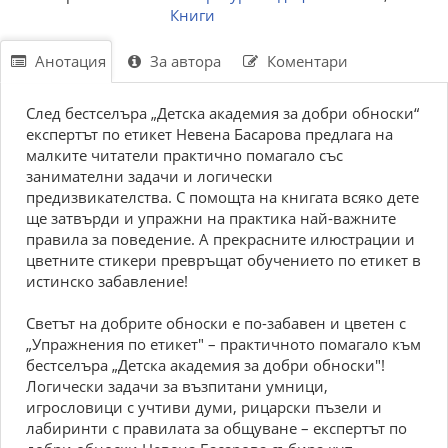
Книги
Анотация
За автора
Коментари
След бестселъра „Детска академия за добри обноски“
експертът по етикет Невена Басарова предлага на
малките читатели практично помагало със
занимателни задачи и логически
предизвикателства. С помощта на книгата всяко дете
ще затвърди и упражни на практика най-важните
правила за поведение. А прекрасните илюстрации и
цветните стикери превръщат обучението по етикет в
истинско забавление!
Светът на добрите обноски е по-забавен и цветен с
„Упражнения по етикет" – практичното помагало към
бестселъра „Детска академия за добри обноски"!
Логически задачи за възпитани умници,
игрословици с учтиви думи, рицарски пъзели и
лабиринти с правилата за общуване – експертът по