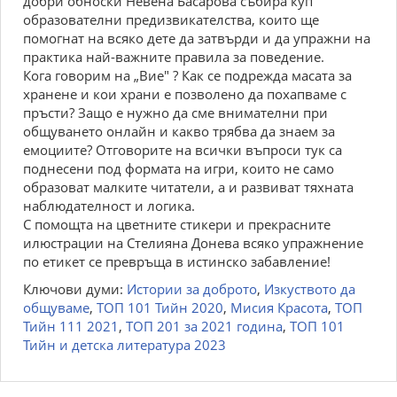
добри обноски Невена Басарова събира куп
образователни предизвикателства, които ще
помогнат на всяко дете да затвърди и да упражни на
практика най-важните правила за поведение.
Кога говорим на „Вие" ? Как се подрежда масата за
хранене и кои храни е позволено да похапваме с
пръсти? Защо е нужно да сме внимателни при
общуването онлайн и какво трябва да знаем за
емоциите? Отговорите на всички въпроси тук са
поднесени под формата на игри, които не само
образоват малките читатели, а и развиват тяхната
наблюдателност и логика.
С помощта на цветните стикери и прекрасните
илюстрации на Стелияна Донева всяко упражнение
по етикет се превръща в истинско забавление!
Ключови думи:
Истории за доброто
,
Изкуството да
общуваме
,
ТОП 101 Тийн 2020
,
Мисия Красота
,
ТОП
Тийн 111 2021
,
ТОП 201 за 2021 година
,
ТОП 101
Тийн и детска литература 2023