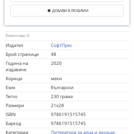
ДОБАВИ В ЛЮБИМИ
Коментари: 0
Издател
СофтПрес
Брой страници
48
Година на
2020
издаване
Корици
меки
Език
български
Тегло
230 грама
Размери
21x28
ISBN
9786191515745
Баркод
9786191515745
Категории
Литература за деца и юноши
,