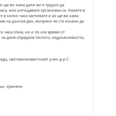
и ще ви кажа дали ви е трудно да
аса, или изтощавате организма си. Кажете в
 в колко часа заспивате и аз ще ви кажа
рая на дългия ден, въпреки че сте искали да
ко часа спим, но и по кое време от
 за деня определя теглото, издръжливостта,
еда, световноизвестният учен д-р С.
ън, хранене