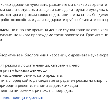
олко здрави се чувствате; разкажете ми с какво се храните 
и кога спортувате, а аз ще ви кажа дали трупате мускулна м
омпютъра и ще знам колко податливи сте на стрес. Споделете
 работоспособни, и дали се държите грубо с близките си в к
ядем, но и по кое време на деня се случва това; не само кол
уваме, но и кога провеждаме тренировките си. Графикът ни
и.
 биоритмите и биологичния часовник, с древната наука аюрв
ят режим и лошите навици, свързани с него
я ритъм (цикъла ден-нощ)
 нас дневен режим, като предлага:
тип, според който да следваме определен режим на спорт, с
природни рецепти, начини за детоксикация
дневния ни режим с ритъма на природата
, нови навици и умения