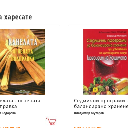
а харесате
елата - огнената
Седмични програми 
правка
балансирано хранен
при заболявания на
а Тодорова
Владимир Мутаров
щитовидната жлеза.
Тиреоидит на Хашим