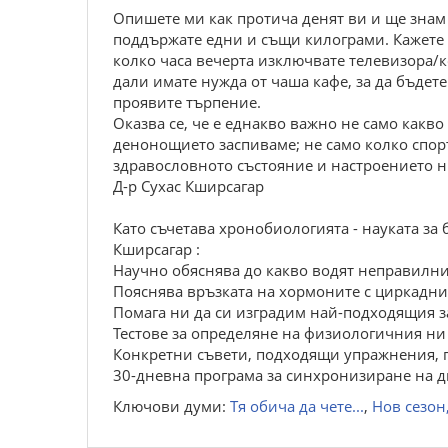
Опишете ми как протича денят ви и ще знам к
поддържате едни и същи килограми. Кажете м
колко часа вечерта изключвате телевизора/к
дали имате нужда от чаша кафе, за да бъдете
проявите търпение.
Оказва се, че е еднакво важно не само какво 
денонощието заспиваме; не само колко спорт
здравословното състояние и настроението н
Д-р Сухас Кширсагар
Като съчетава хронобиологията - науката за
Кширсагар :
Научно обяснява до какво водят неправилни
Пояснява връзката на хормоните с циркадни
Помага ни да си изградим най-подходящия за
Тестове за определяне на физиологичния ни 
Конкретни съвети, подходящи упражнения, 
30-дневна програма за синхронизиране на 
Ключови думи:
Тя обича да чете...
,
Нов сезон