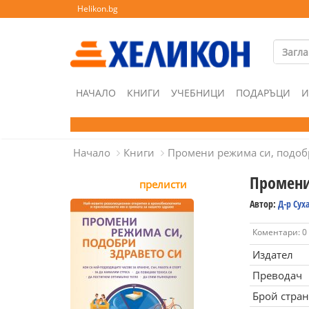
Helikon.bg
НАЧАЛО
КНИГИ
УЧЕБНИЦИ
ПОДАРЪЦИ
И
Начало
Книги
Промени режима си, подоб
Промени
прелисти
Автор:
Д-р Сух
Коментари: 0
Издател
Преводач
Брой стра