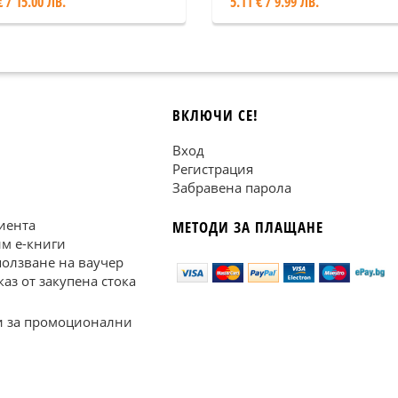
€ / 15.00 ЛВ.
5.11 € / 9.99 ЛВ.
ВКЛЮЧИ СЕ!
Вход
Регистрация
Забравена парола
иента
МЕТОДИ ЗА ПЛАЩАНЕ
им е-книги
ползване на ваучер
каз от закупена стока
 за промоционални