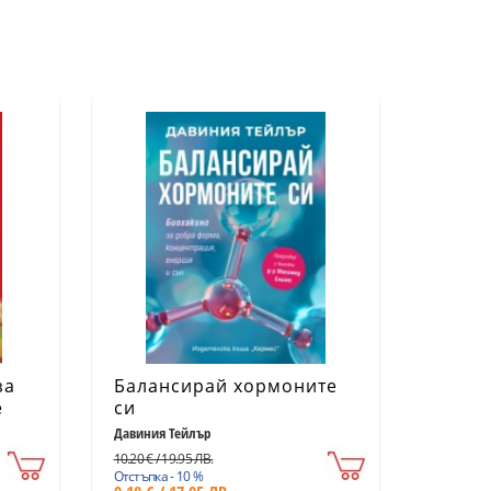
за
Балансирай хормоните
е
си
Давиния Тейлър
10.20 € / 19.95 ЛВ.
ото
Отстъпка - 10 %