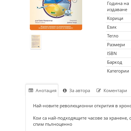
Година на
издаване
Корици
Език
Тегло
Размери
ISBN
Баркод
Категории
Анотация
За автора
Коментари
Най-новите революционни открития в хроно
Кои са най-подходящите часове за хранене, с
спим пълноценно