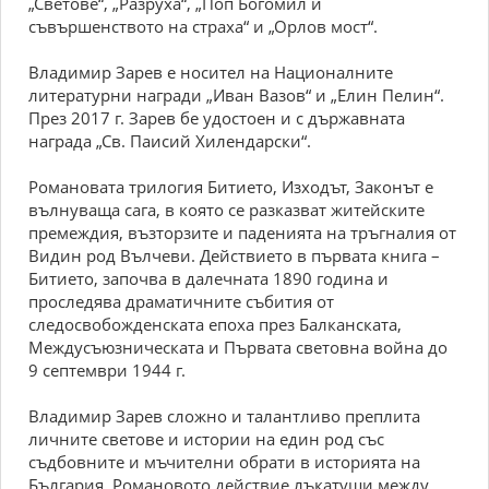
„Светове“, „Разруха“, „Поп Богомил и
съвършенството на страха“ и „Орлов мост“.
Владимир Зарев е носител на Националните
литературни награди „Иван Вазов“ и „Елин Пелин“.
През 2017 г. Зарев бе удостоен и с държавната
награда „Св. Паисий Хилендарски“.
Романовата трилогия Битието, Изходът, Законът е
вълнуваща сага, в която се разказват житейските
премеждия, възторзите и паденията на тръгналия от
Видин род Вълчеви. Действието в първата книга –
Битието, започва в далечната 1890 година и
проследява драматичните събития от
следосвобожденската епоха през Балканската,
Междусъюзническата и Първата световна война до
9 септември 1944 г.
Владимир Зарев сложно и талантливо преплита
личните светове и истории на един род със
съдбовните и мъчителни обрати в историята на
България. Романовото действие лъкатуши между