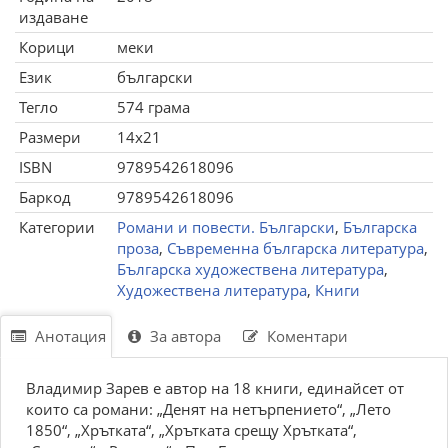
издаване
Корици
меки
Език
български
Тегло
574 грама
Размери
14x21
ISBN
9789542618096
Баркод
9789542618096
Категории
Романи и повести. Български
,
Българска
проза
,
Съвременна българска литература
,
Българска художествена литература
,
Художествена литература
,
Книги
Анотация
За автора
Коментари
Владимир Зарев е автор на 18 книги, единайсет от
които са романи: „Денят на нетърпението“, „Лето
1850“, „Хрътката“, „Хрътката срещу Хрътката“,