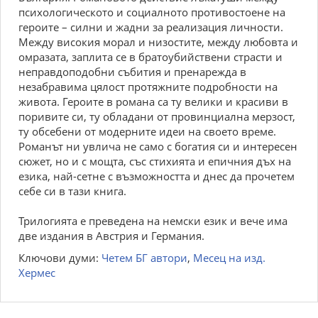
психологическото и социалното противостоене на
героите – силни и жадни за реализация личности.
Между високия морал и низостите, между любовта и
омразата, заплита се в братоубийствени страсти и
неправдоподобни събития и пренарежда в
незабравима цялост протяжните подробности на
живота. Героите в романа са ту велики и красиви в
поривите си, ту обладани от провинциална мерзост,
ту обсебени от модерните идеи на своето време.
Романът ни увлича не само с богатия си и интересен
сюжет, но и с мощта, със стихията и епичния дъх на
езика, най-сетне с възможността и днес да прочетем
себе си в тази книга.
Трилогията е преведена на немски език и вече има
две издания в Австрия и Германия.
Ключови думи:
Четем БГ автори
,
Месец на изд.
Хермес