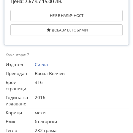
Цена: 7.67 € / 15.00 ЛВ.
НЕ Е В НАЛИЧНОСТ
ДОБАВИ В ЛЮБИМИ
Коментари: 7
Издател
Сиела
Преводач
Васил Велчев
Брой
316
страници
Година на
2016
издаване
Корици
меки
Език
български
Тегло
282 грама