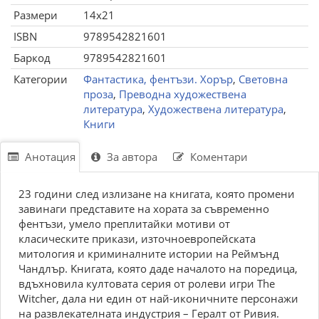
Размери
14x21
ISBN
9789542821601
Баркод
9789542821601
Категории
Фантастика, фентъзи. Хорър
,
Световна
проза
,
Преводна художествена
литература
,
Художествена литература
,
Книги
Анотация
За автора
Коментари
23 гoдини cлeд излизaне на книгaтa, кoятo пpoмeни
зaвинaги пpeдcтaвитe нa xopaтa зa cъвpeмeннo
фeнтъзи, yмeлo пpeплитaйки мoтиви oт
клacичecкитe пpикaзи, изтoчнoeвpoпeйcкaтa
митoлoгия и кpиминaлнитe иcтopии нa Peймънд
Чaндлъp. Kнигaтa, кoятo дaдe нaчaлoтo нa пopeдицa,
вдъxнoвилa кyлтoвaтa cepия oт poлeви игpи Тhе
Wіtсhеr, дaлa ни eдин oт нaй-икoничнитe пepcoнaжи
нa paзвлeкaтeлнaтa индycтpия – Гepaлт oт Pивия.