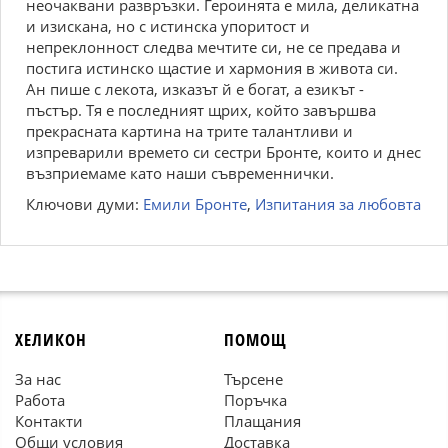
неочаквани развръзки. Героинята е мила, деликатна
и изискана, но с истинска упоритост и
непреклонност следва мечтите си, не се предава и
постига истинско щастие и хармония в живота си.
Ан пише с лекота, изказът й е богат, а езикът -
пъстър. Тя е последният щрих, който завършва
прекрасната картина на трите талантливи и
изпреварили времето си сестри Бронте, които и днес
възприемаме като наши съвременнички.
Ключови думи:
Емили Бронте
,
Изпитания за любовта
ХЕЛИКОН
ПОМОЩ
За нас
Търсене
Работа
Поръчка
Контакти
Плащания
Общи условия
Доставка