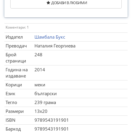
ДОБАВИ В ЛЮБИМИ
Коментари: 1
Издател
Шамбала Букс
Преводач
Наталия Георгиева
Брой
248
страници
Година на
2014
издаване
Корици
меки
Език
български
Тегло
239 грама
Размери
13x20
ISBN
9789543191901
Баркод
9789543191901