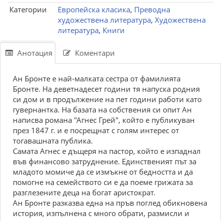
Категории
Европейска класика
,
Преводна
художествена литература
,
Художествена
литература
,
Книги
Анотация
Коментари
Ан Бронте е най-малката сестра от фамилията
Бронте. На деветнадесет години тя напуска родния
си дом и в продължение на пет години работи като
гувернантка. На базата на собствения си опит Ан
написва романа "Агнес Грей", който е публикуван
през 1847 г. и е посрещнат с голям интерес от
тогавашната публика.
Самата Агнес е дъщеря на пастор, който е изпаднал
във финансово затруднение. Единственият път за
младото момиче да се измъкне от бедността и да
помогне на семейството си е да поеме грижата за
разглезените деца на богат аристократ.
Ан Бронте разказва една на пръв поглед обикновена
история, изпълнена с много обрати, размисли и