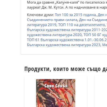
Мога да сравня „Калуня-каля“ по писателско 
лауреат Дж. М. Кутси. А по надникване в на
Ключови думи:
Топ 100 за 2015 година
,
Ден 
Съединението прави силата
,
Ден на Съедин
литература 2019
,
ТОП 110 на десетилетието
,
българска художествена литература 2011-20
художествена литература 2020
,
ТОП 50 БГ ху
ТОП 61 българска художествена 1.01.-30.06.
Българска художествена литература 2023
,
Ме
Продукти, които може също д