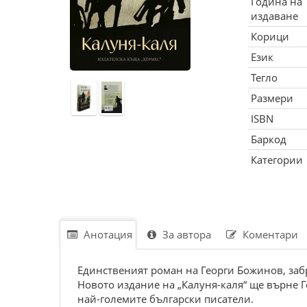
Година на
издаване
Корици
Език
Тегло
Размери
ISBN
Баркод
Категории
Анотация
За автора
Коментари
Единственият роман на Георги Божинов, забр
Новото издание на „Калуня-каля“ ще върне Г
най-големите български писатели.