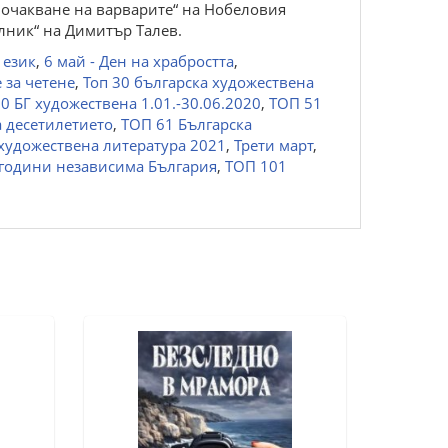
В очакване на варварите“ на Нобеловия
илник“ на Димитър Талев.
 език
,
6 май - Ден на храбростта
,
 за четене
,
Топ 30 българска художествена
0 БГ художествена 1.01.-30.06.2020
,
ТОП 51
 десетилетието
,
ТОП 61 Българска
художествена литература 2021
,
Трети март
,
 години независима България
,
ТОП 101