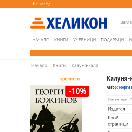
Helikon.bg
НАЧАЛО
КНИГИ
УЧЕБНИЦИ
ПОДАРЪЦИ
И
Начало
Книги
Калуня-каля
Калуня-
прелисти
Автор:
Георги
-10%
Коментари: 7
Издател
Брой
страници