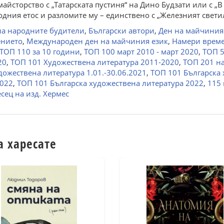
майсторство с „Татарската пустиня“ на Дино Будзати или с „
родния етос и разломите му – единствено с „Железният свет
на народните будители
,
Български автори
,
Ден на майчиния
ението
,
Международен ден на майчиния език
,
Намери време
ТОП 110 за 10 години
,
ТОП 100 март 2010 - март 2020
,
ТОП 5
20
,
ТОП 101 Художествена литература 2011-2020
,
ТОП 201 на
дожествена литература 1.01.-30.06.2021
,
ТОП 101 Българска 
2022
,
ТОП 101 Българска художествена литература 2022
,
115
сец на изд. Хермес
а харесате