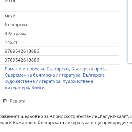
2014
меки
български
392 грама
14x21
9789542613886
9789542613886
Романи и повести. Български
,
Българска проза
,
Съвременна българска литература
,
Българска
художествена литература
,
Художествена
литература
,
Книги
Ревюта
авеният шедьовър за Априлското въстание „Калуня-каля“, и
еорги Божинов в българската литература и ще пренареди че