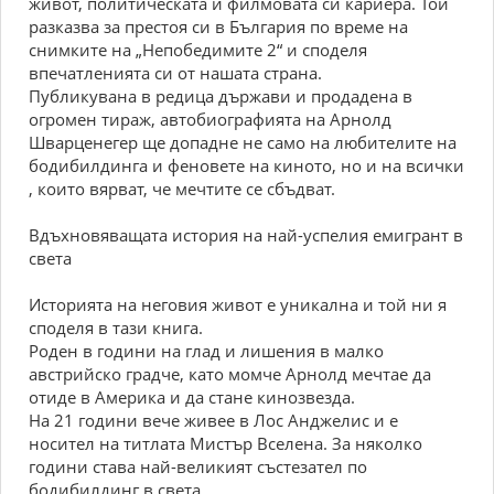
живот, политическата и филмовата си кариера. Той
разказва за престоя си в България по време на
снимките на „Непобедимите 2“ и споделя
впечатленията си от нашата страна.
Публикувана в редица държави и продадена в
огромен тираж, автобиографията на Арнолд
Шварценегер ще допадне не само на любителите на
бодибилдинга и феновете на киното, но и на всички
, които вярват, че мечтите се сбъдват.
Вдъхновяващата история на най-успелия емигрант в
света
Историята на неговия живот е уникална и той ни я
споделя в тази книга.
Роден в години на глад и лишения в малко
австрийско градче, като момче Арнолд мечтае да
отиде в Америка и да стане кинозвезда.
На 21 години вече живее в Лос Анджелис и е
носител на титлата Мистър Вселена. За няколко
години става най-великият състезател по
бодибилдинг в света.