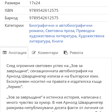
Размери
17x24
ISBN
9789542612575
Баркод
9789542612575
Категории
Биографични и автобиографични
романи
,
Световна проза
,
Преводна
художествена литература
,
Художествена
литература
,
Книги
Анотация
Коментари
Ревюта
След огромния световен успех на „Зов за
завръщане“, сензационната автобиография на
Арнолд Шварценегер излиза и на български език.
Ексклузивен носител на правата е издателска къща
„Хермес“.
„Зов за завръщане“ е истинска история, написана с
много чувство за хумор. В нея Арнолд Шварценегер
разкрива непубликувани досега факти от личния си