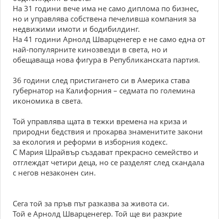
На 31 години вече има не само диплома по бизнес,
но и управлява собствена печеливша компания за
недвижими имоти и бодибилдинг.
На 41 години Арнолд Шварценегер е не само една от
най-популярните кинозвезди в света, но и
обещаваща нова фигура в Републиканската партия.
36 години след пристигането си в Америка става
губернатор на Калифорния – седмата по големина
икономика в света.
Той управлява щата в тежки времена на криза и
природни бедствия и прокарва знаменитите закони
за екология и реформи в изборния кодекс.
С Мария Шрайвър създават прекрасно семейство и
отглеждат четири деца, но се разделят след скандала
с негов незаконен син.
Сега той за пръв път разказва за живота си.
Той е Арнолд Шварценегер. Той ще ви разкрие