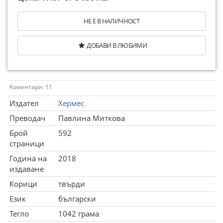
НЕ Е В НАЛИЧНОСТ
ДОБАВИ В ЛЮБИМИ
Коментари: 11
Издател
Хермес
Преводач
Павлина Миткова
Брой
592
страници
Година на
2018
издаване
Корици
твърди
Език
български
Тегло
1042 грама