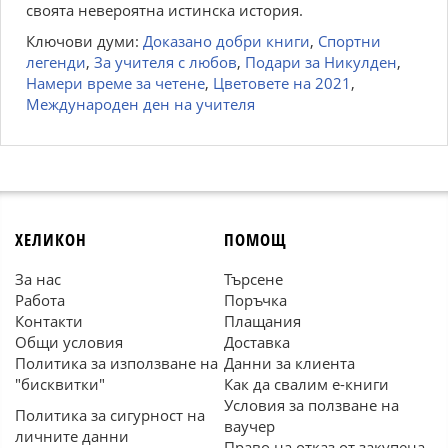
своята невероятна истинска история.
Ключови думи:
Доказано добри книги
,
Спортни
легенди
,
За учителя с любов
,
Подари за Никулден
,
Намери време за четене
,
Цветовете на 2021
,
Международен ден на учителя
ХЕЛИКОН
ПОМОЩ
За нас
Търсене
Работа
Поръчка
Контакти
Плащания
Общи условия
Доставка
Политика за използване на
Данни за клиента
"бисквитки"
Как да свалим е-книги
Условия за ползване на
Политика за сигурност на
ваучер
личните данни
Право на отказ от закупена