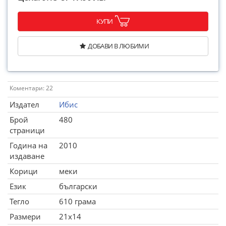
КУПИ
ДОБАВИ В ЛЮБИМИ
Коментари: 22
Издател
Ибис
Брой
480
страници
Година на
2010
издаване
Корици
меки
Език
български
Тегло
610 грама
Размери
21x14