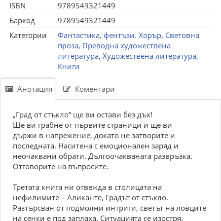
ISBN
9789549321449
Баркод
9789549321449
Категории
Фантастика, фентъзи. Хорър
,
Световна
проза
,
Преводна художествена
литература
,
Художествена литература
,
Книги
Анотация
Коментари
„Град от стъкло“ ще ви остави без дъх!
Ще ви грабне от първите страници и ще ви
държи в напрежение, докато не затворите и
последната. Наситена с емоционален заряд и
неочаквани обрати. Дългоочакваната развръзка.
Отговорите на въпросите.
Третата книга ни отвежда в столицата на
нефилимите – Аликанте, Градът от стъкло.
Разтърсван от подмолни интриги, светът на ловците
на сенки е под заплаха. Ситуацията се изостря.