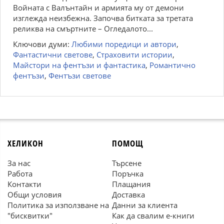
Войната с Валънтайн и армията му от демони
изглежда неизбежна. Започва битката за третата
реликва на смъртните – Огледалото...
Ключови думи:
Любими поредици и автори
,
Фантастични светове
,
Страховити истории
,
Майстори на фентъзи и фантастика
,
Романтично
фентъзи
,
Фентъзи светове
ХЕЛИКОН
ПОМОЩ
За нас
Търсене
Работа
Поръчка
Контакти
Плащания
Общи условия
Доставка
Политика за използване на
Данни за клиента
"бисквитки"
Как да свалим е-книги