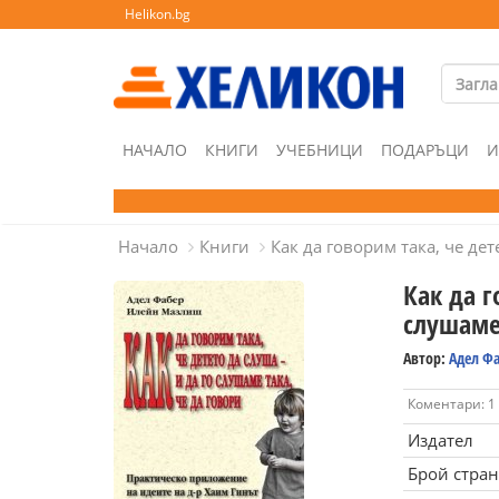
Helikon.bg
НАЧАЛО
КНИГИ
УЧЕБНИЦИ
ПОДАРЪЦИ
И
Начало
Книги
Как да говорим така, че дет
Как да г
слушаме 
Автор:
Адел Ф
Коментари: 1
Издател
Брой стра