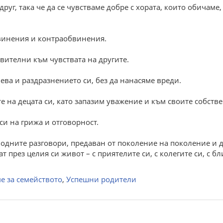
уг, така че да се чувстваме добре с хората, които обичаме, 
винения и контраобвинения.
вителни към чувствата на другите.
ва и раздразнението си, без да нанасяме вреди.
 на децата си, като запазим уважение и към своите собств
и на грижа и отговорност.
одните разговори, предаван от поколение на поколение и д
т през целия си живот – с приятелите си, с колегите си, с бл
е за семейството
,
Успешни родители