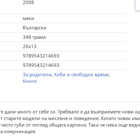
2008
меки
български
348 грама
20x13
9789543214693
9789543214693
За родители
,
Хоби и свободно време
,
Книги
сте дали много от себе си. Трябвало е да възприемете нови 
 от старите модели на мислене и поведение. Когато човек и
често губи от поглед общата картина. Така че нека още вед
на комуникация.