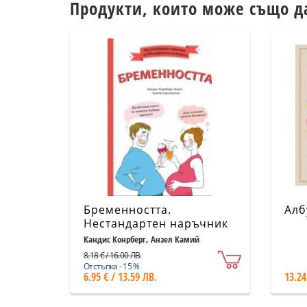
Продукти, които може също д
Бременността.
Алб
Нестандартен наръчник
за НЕперфектни
Кандис Конрберг, Анзел Камий
Скръзински
родители
8.18 € / 16.00 ЛВ.
Отстъпка - 15 %
6.95 € / 13.59 ЛВ.
13.24