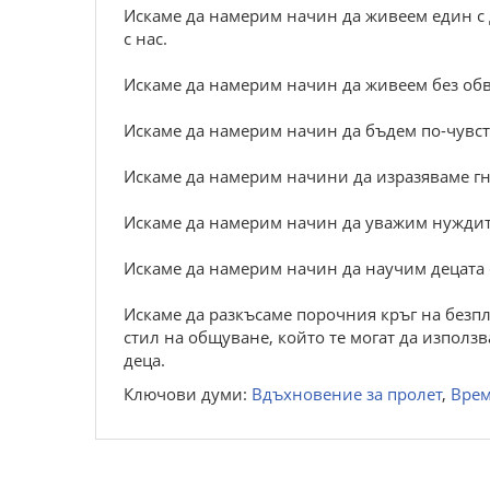
Искаме да намерим начин да живеем един с др
с нас.
Искаме да намерим начин да живеем без об
Искаме да намерим начин да бъдем по-чувст
Искаме да намерим начини да изразяваме гне
Искаме да намерим начин да уважим нуждите
Искаме да намерим начин да научим децата с
Искаме да разкъсаме порочния кръг на безпл
стил на общуване, който те могат да използва
деца.
Ключови думи:
Вдъхновение за пролет
,
Врем