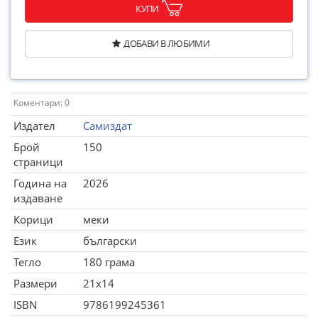
КУПИ
ДОБАВИ В ЛЮБИМИ
Коментари: 0
Издател
Самиздат
Брой
150
страници
Година на
2026
издаване
Корици
меки
Език
български
Тегло
180 грама
Размери
21x14
ISBN
9786199245361