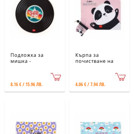
Подложка за
Кърпа за
мишка -
почистване на
грамофонна
лещи и екрани -
плоча Legami
панда Legami
8.16 € / 15.96 ЛВ.
4.06 € / 7.94 ЛВ.