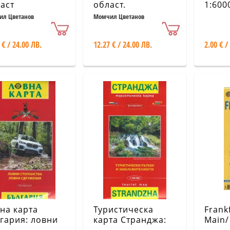
аст
област.
1:600
гоевград.
Пътеводител (20
л Цветанов
Момчил Цветанов
рин
туристически
маршрута около
 € / 24.00 ЛВ.
12.27 € / 24.00 ЛВ.
2.00 € /
София)
на карта
Туристическа
Frank
гария: ловни
карта Странджа:
Main/