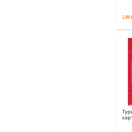
сто
сдр
2.00 
Тур
кар
пла
Зап