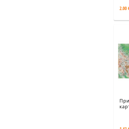
пла
2.00 
Бер
Зла
При
кар
Бъл
700