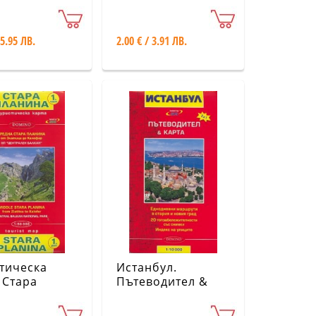
(140 туристически
маршрути и
екопътеки в
 5.95 ЛВ.
2.00 € / 3.91 ЛВ.
България)
тическа
Истанбул.
 Стара
Пътеводител &
на 1 част
карта