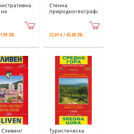
нистративна
Стенна
 на
природногеографска
рия;
карта на
тическа
Балкански
 на Европа
полуостров
 1.99 ЛВ.
23.01 € / 45.00 ЛВ.
Мащаб 1:1 200
000
 Сливен/
Туристическа