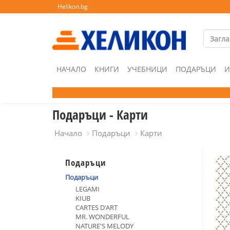
Helikon.bg
НАЧАЛО
КНИГИ
УЧЕБНИЦИ
ПОДАРЪЦИ
И
Подаръци - Карти
Начало
Подаръци
Карти
Подаръци
Подаръци
LEGAMI
KIUB
CARTES D'ART
MR. WONDERFUL
NATURE'S MELODY