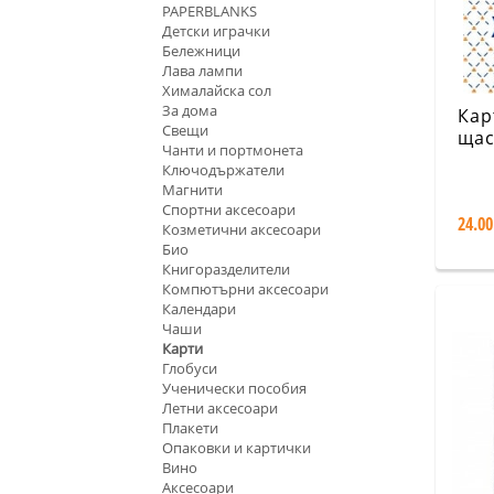
PAPERBLANKS
Детски играчки
Бележници
Лава лампи
Хималайска сол
За дома
Кар
Свещи
щас
Чанти и портмонета
Ключодържатели
Магнити
Спортни аксесоари
24.00
Козметични аксесоари
Био
Книгоразделители
Компютърни аксесоари
Календари
Чаши
Карти
Глобуси
Ученически пособия
Летни аксесоари
Плакети
Опаковки и картички
Вино
Аксесоари