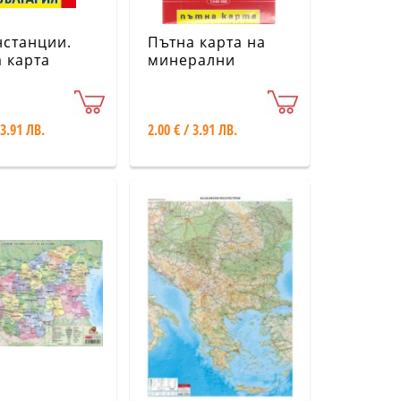
станции.
Пътна карта на
 карта
минерални
ария
извори,
балнеокурорти и
спа центрове в
 3.91 ЛВ.
2.00 € / 3.91 ЛВ.
България