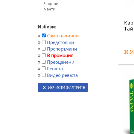
Чадъри
Чанти
Кар
Избери:
Тай
Арт
Само налични
Предстоящи
Препоръчани
29.54
В промоция
Преоценени
Ревюта
Видео ревюта
ИЗЧИСТИ ФИЛТРИТЕ