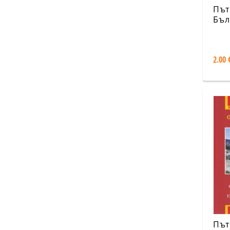
Път
Бъл
Зла
Ард
Бан
2.00 
Път