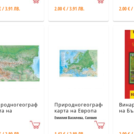
нина от
планина 1:50 000
€ / 3.91 ЛВ.
2.00 € / 3.91 ЛВ.
2.00 € /
ковица до
тица
родногеографска
Природногеографска
Винар
та на
карта на Европа
на Бъ
гария М 1: 1
М 1: 22 000 000
прои
Емилия Василева, Силвия
Цветанска
 000