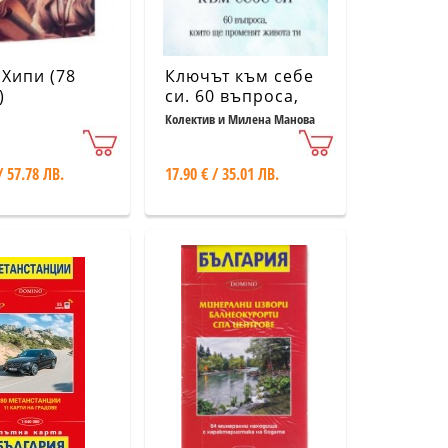
 Хипи (78
Ключът към себе
)
си. 60 въпроса,
които ще
Колектив и Милена Манова
променят живота
ви
/ 57.78 ЛВ.
17.90 € / 35.01 ЛВ.