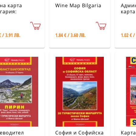
на карта
Wine Map Bilgaria
Адми
гария:
карта
тоград.
Бълга
ино. Мадан.
Поли
ите. Неделино
карта
€ / 3.91 ЛВ.
1.84 € / 3.60 ЛВ.
1.02 € /
еводител
София и Софийска
Карта