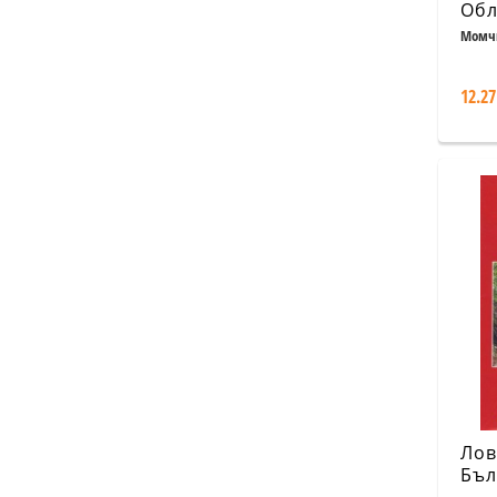
Обл
Бла
Момчи
Пи
12.27
Лов
Бъл