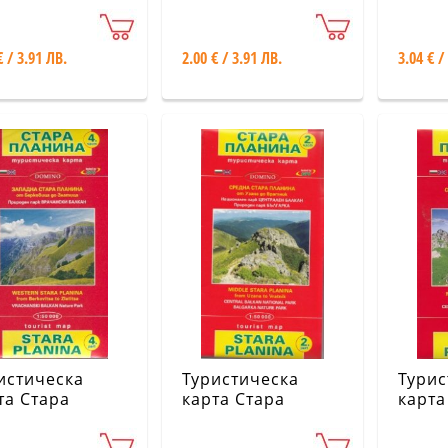
панства; ловни
Туристически
ужения
пътеки и
забележителности
€ / 3.91 ЛВ.
2.00 € / 3.91 ЛВ.
3.04 € /
истическа
Туристическа
Турис
та Стара
карта Стара
карта
нина 4 част:
планина 2 част:
плани
адна Стара
Средна Стара