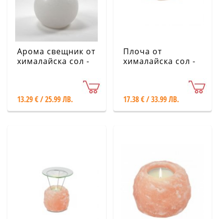
Арома свещник от
Плоча от
хималайска сол -
хималайска сол -
Натурален, бял
кръгла с дървена
подложка
13.29 € / 25.99 ЛВ.
17.38 € / 33.99 ЛВ.