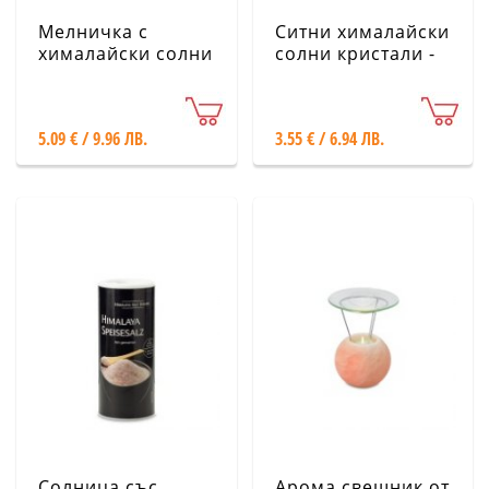
Мелничка с
Ситни хималайски
хималайски солни
солни кристали -
кристали -
Картонена кутия,
Пластмасова, 125
200 g
g
5.09 € / 9.96 ЛВ.
3.55 € / 6.94 ЛВ.
Солница със
Арома свещник от