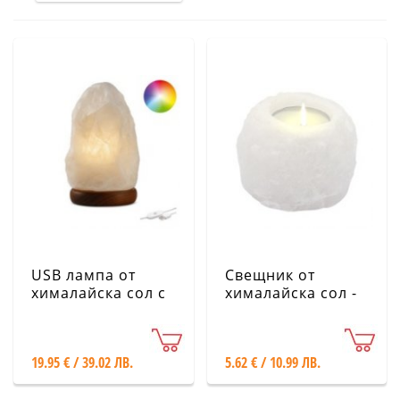
USB лампа от
Свещник от
хималайска сол с
хималайска сол -
променящи се
400 г, бял
цветове - 1,7 кг с
дървена основа
19.95 € / 39.02 ЛВ.
5.62 € / 10.99 ЛВ.