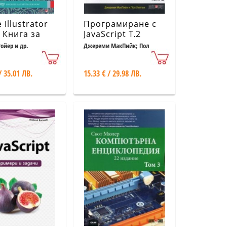
 Illustrator
Програмиране с
Книга за
JavaScript Т.2
 CC (второ
ойер и др.
Джереми МакПийк; Пол
Уилтън
ие)
/ 35.01 ЛВ.
15.33 € / 29.98 ЛВ.