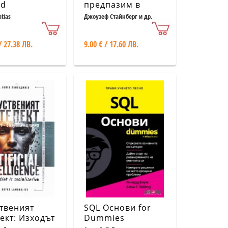
ed
предпазим в
former - GPT
интернет For
atias
Джоузеф Стайнберг и др.
T
Dummies
/ 27.38 ЛВ.
9.00 € / 17.60 ЛВ.
твеният
SQL Основи for
ект: Изходът
Dummies