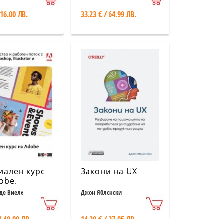
 16.00 ЛВ.
33.23 € / 64.99 ЛВ.
иален курс
Закони на UX
obe.
дничество и
 де Виеле
Джон Яблонски
ен поток с
 Photoshop,