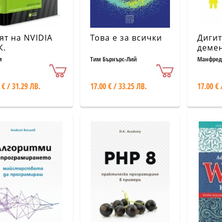
ят на NVIDIA
Това е за всички
Диги
К.
деме
м
Тим Бърнърс-Лий
Манфред
 € / 31.29 ЛВ.
17.00 € / 33.25 ЛВ.
17.00 € 