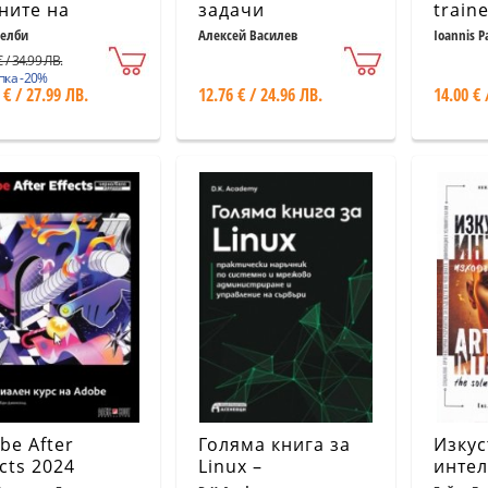
ните на
задачи
train
ровата
Trans
Келби
Алексей Василев
Ioannis P
ография
as GP
 / 34.99 ЛВ.
пка -20%
 € / 27.99 ЛВ.
12.76 € / 24.96 ЛВ.
14.00 € 
be After
Голяма книга за
Изкус
ects 2024
Linux –
интел