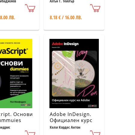
ализация
амбаджиев
Алън Г. Тейлър
 8.00 ЛВ.
8.18 € / 16.00 ЛВ.
cript. Основи
Adobe InDesign.
Dummuies
Официален курс
на Adobe
федрис
Кели Кордес Антон