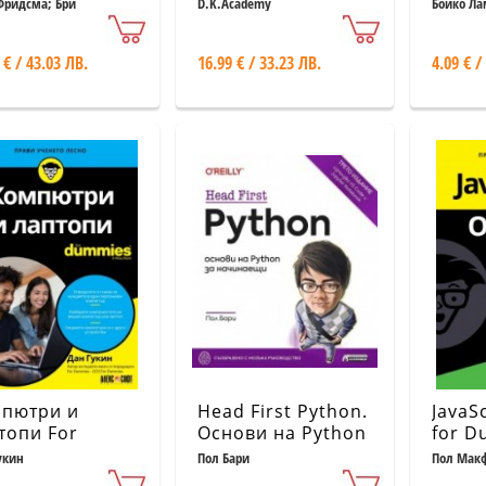
циален курс
практически
Соци
Фридсма; Бри
D.K.Academy
Бойко Л
силд
Adobe черно -
наръчник по
о издание
системно и
 € / 43.03 ЛВ.
16.99 € / 33.23 ЛВ.
4.09 € /
мрежово
администриране
и управление на
сървъри
пютри и
Head First Python.
JavaS
топи For
Основи на Python
for 
mmies
за начинаещи
укин
Пол Бари
Пол Мак