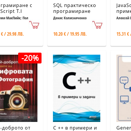
грамиране с
SQL практическо
JavaSc
Script Т.I
програмиране
приме
ми МакПийк; Пол
Денис Колисниченко
Алексей 
н
 € / 29.98 ЛВ.
10.20 € / 19.95 ЛВ.
15.31 € 
-20%
-доброто от
C ++ в примери и
Gener