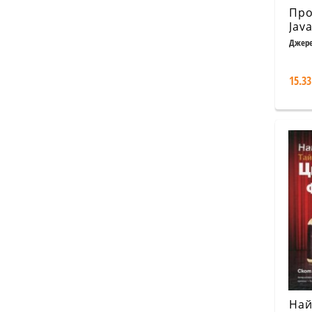
Про
Java
Джере
Уилтъ
15.33
Най