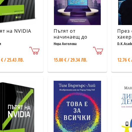
ят на NVIDIA
Пътят от
През 
начинаещ до
хакер
експерт
прер
м
Нора Ангелова
D.K.Acad
програмист в
допъ
задачи Ч.1
издан
 € / 25.43 ЛВ.
15.00 € / 29.34 ЛВ.
12.76 € 