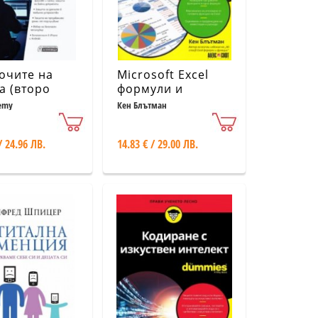
очите на
Microsoft Excel
а (второ
формули и
аботено и
функции for
emy
Кен Блътман
лнено
Dummies
ие)
/ 24.96 ЛВ.
14.83 € / 29.00 ЛВ.