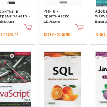
оритми в
PHP 8 –
Adobe
грамирането -
практическо
WOW! 
сторството да
програмиране в
CS6 и
ей Василев
D.K. Academy
Шарън Ст
грамираш
примери
издан
 € / 29.94 ЛВ.
12.76 € / 24.96 ЛВ.
17.90 € 