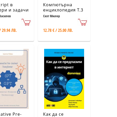
ript в
Компютърна
ри и задачи
енциклопедия Т.3
(22 издание)
Василев
Скот Мюлер
/ 29.94 ЛВ.
12.78 € / 25.00 ЛВ.
ative Pre-
Как да се