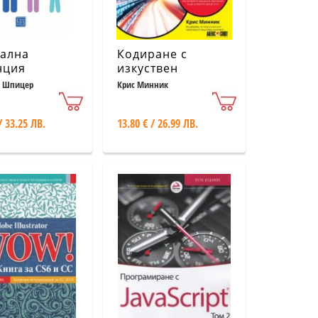
тална
Кодиране с
нция
изкуствен
интелект For
 Шпицер
Крис Минник
Dummies
/ 33.25 ЛВ.
13.80 € / 26.99 ЛВ.