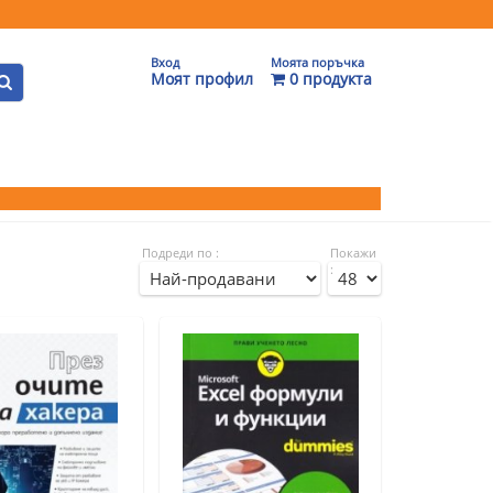
Вход
Моята поръчка
Моят профил
0 продукта
Подреди по :
Покажи
: