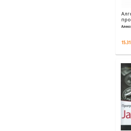
Алг
про
май
Алекс
про
15.31