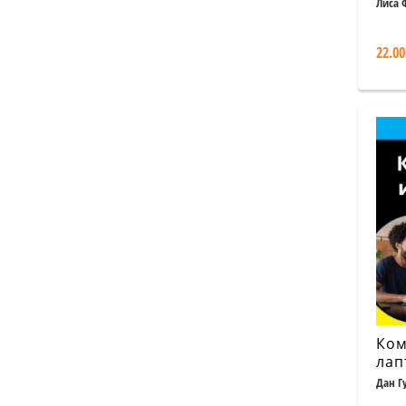
Офи
Лиса 
Джин
на 
бял
22.00
Ком
лап
Du
Дан Г