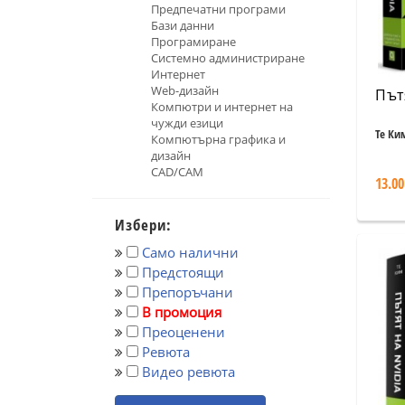
Предпечатни програми
Бази данни
Програмиране
Системно администриране
Интернет
Web-дизайн
Път
Компютри и интернет на
чужди езици
Те Ки
Компютърна графика и
дизайн
CAD/CAM
13.00
Избери:
Само налични
Предстоящи
Препоръчани
В промоция
Преоценени
Ревюта
Видео ревюта