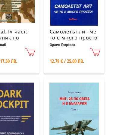
al. IV част:
Самолетът ли - че
чник по
то е много просто
ческа
наб
Орлин Георгиев
чивост и
ческа
 17.50 ЛВ.
12.78 € / 25.00 ЛВ.
ъжливост на
нските
иални
и - SAS