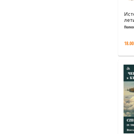
Ист
лет
Т.2
Полко
на 
18.00