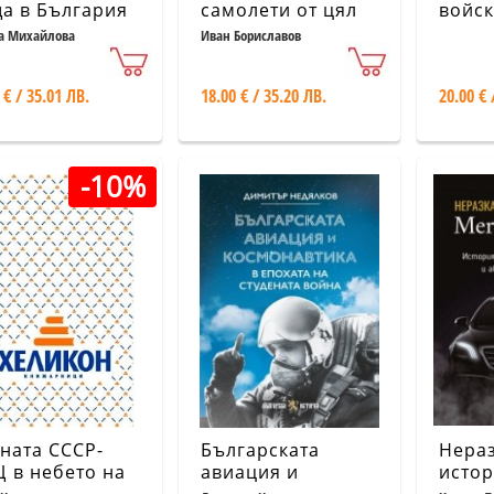
а в България
самолети от цял
войск
свят Т.3
оглед
а Михайлова
Иван Бориславов
свето
истор
 € / 35.01 ЛВ.
18.00 € / 35.20 ЛВ.
20.00 € 
-10%
ната СССР-
Българската
Нераз
 в небето на
авиация и
истор