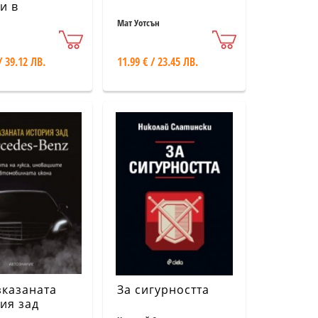
и в
алото на
Мат Уотсън
вната
ия Т.2
/ 39.12 ЛВ.
11.99 € / 23.45 ЛВ.
казаната
За сигурността
ия зад