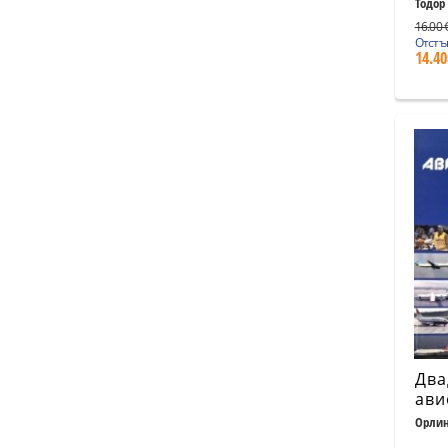
Кор
Тодор
16.00 €
Отстъ
14.40
Два
ави
Кн.
Орлин