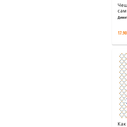
Чеш
сам
бъл
Димит
17.90
Как