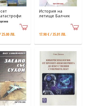
сет
История на
катастрофи
летище Балчик
Т.1-
оргиев
Непотопяемият
самолетоносач на
/ 25.00 ЛВ.
17.90 € / 35.01 ЛВ.
България