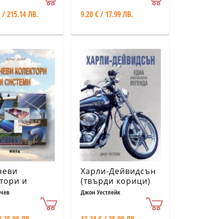
 / 215.14 ЛВ.
9.20 € / 17.99 ЛВ.
чеви
Харли-Дейвидсън
тори и
(твърди корици)
ми/ трето
чев
Джон Уестлейк
аботено
ние