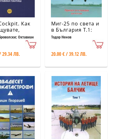
Cockpit. Как
Миг-25 по света и
щувате,
в България Т.1:
лявате и
Прилеп от
роволски; Октавиан
Тодор Ненов
ролирате
стомана
цията като
/ 29.34 ЛВ.
20.00 € / 39.12 ЛВ.
ан на
лет