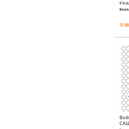
къщ
Весел
17.90
Вой
САЩ