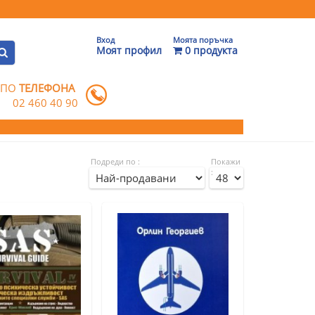
Вход
Моята поръчка
Моят профил
0 продукта
 ПО
ТЕЛЕФОНА
02 460 40 90
Подреди по :
Покажи
: