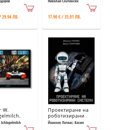
des-Benz
одоров
Николай Слатински
/ 29.94 ЛВ.
17.90 € / 35.01 ЛВ.
r W.
Проектиране на
gelmilch.
роботизирани
he Racing
системи
 Schlegelmilch
Йоаннис Патиас; Васил
Георгиев
nts