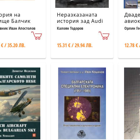
ория на
Неразказаната
Дваде
ище Балчик
история зад Audi
авио
: На границата
Кн.1
вник Иван Апостолов
Калоян Тодоров
Орлин Ге
възможното
 € / 35.20 ЛВ.
15.31 € / 29.94 ЛВ.
12.78 € 