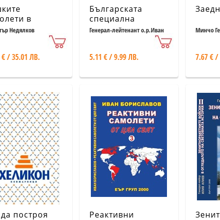
ките
Българската
Заедн
олети в
специална
гарското небе
електроника
ър Недялков
Генерал-лейтенант о.р.Иван
Минчо Ге
Кошинов
/1951-1989/.
Второ
 € / 35.01 ЛВ.
5.11 € / 9.99 ЛВ.
7.67 € /
преработено и
допълнено
издание
 да построя
Реактивни
Зенит