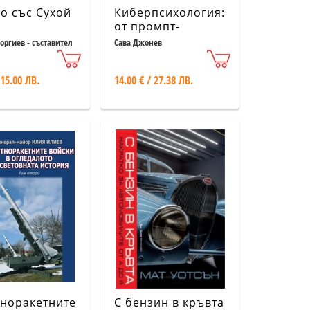
о със Сухой
Киберпсихология:
от промпт-
инженеринга до
оргиев - съставител
Сава Джонев
изкуствения
суперинтелект
 15.00 ЛВ.
14.00 € / 27.38 ЛВ.
норакетните
С бензин в кръвта