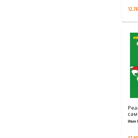
12.78
Реа
сам
свят
Иван 