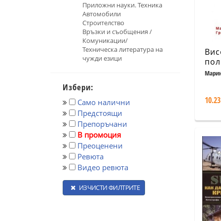
Приложни науки. Техника
Автомобили
Строителство
Връзки и съобщения /
Комуникации/
Техническа литература на
Вис
чужди езици
пол
опе
Марин
зат
Избери:
про
10.23
Само налични
Предстоящи
Препоръчани
В промоция
Преоценени
Ревюта
Видео ревюта
ИЗЧИСТИ ФИЛТРИТЕ