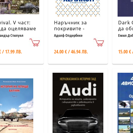
ival. V част:
Наръчник за
Dark 
 да оцеляваме
покривите -
да об
 всякакви
оперативно
управ
андър Стилуел
Адолф Опдербеке
Емил Доб
Пантиш
зисни
зидарство
конт
уации (Пълно
ситуа
€ / 17.99 ЛВ.
24.00 € / 46.94 ЛВ.
15.00 € 
оводство за
капит
ляване)
само