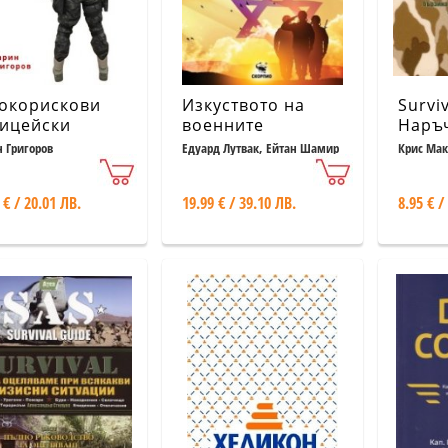
окорискови
Изкуството на
Surviv
ицейски
военните
Наръ
рации в
иновации. Уроци
психи
 Григоров
Едуард Лутвак, Ейтан Шамир
Крис Мак
ворени
от армията на
устой
странства
Израел
физи
 € / 20.01 ЛВ.
19.99 € / 39.10 ЛВ.
8.95 € /
издр
брита
спец
служб