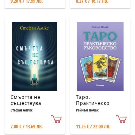
9.20 € / 17.99 ЛВ.
8.27 € / 16.17 ЛВ.
Смъртта не
Таро.
съществува
Практическо
ръководство
Стефан Аликс
Рейчъл Полак
7.00 € / 13.69 ЛВ.
11.25 € / 22.00 ЛВ.