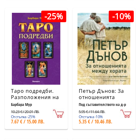
-25%
-10%
Таро подредби.
Петър Дънов: За
Разположения на
отношенията
картите и техники
между хората
Барбара Мур
Под съставителството на д-р
Светла Балтова
за ефективност на
(ново издание)
10.23 € / 20.01 ЛВ.
5.95 € / 11.64 ЛВ.
сеансите с Таро
Отстъпка -25%
Отстъпка -10%
7.67 € / 15.00 ЛВ.
5.35 € / 10.46 ЛВ.