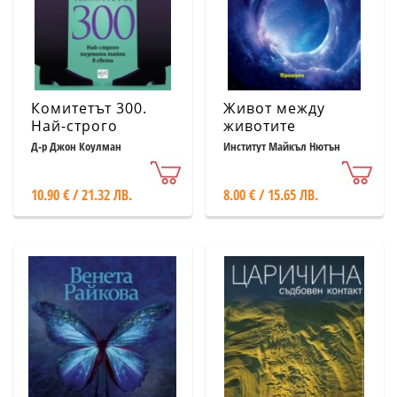
Комитетът 300.
Живот между
Най-строго
животите
пазената тайна в
Д-р Джон Коулман
Институт Майкъл Нютън
света
10.90 € / 21.32 ЛВ.
8.00 € / 15.65 ЛВ.