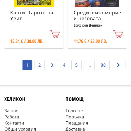
Карти: Тарото на
Средиземноморието
Уейт
и неговата
мистериозна
Ерих фон Деникен
тайнственост
15.34 € / 30.00 ЛВ.
11.76 € / 23.00 ЛВ.
1
2
3
4
5
...
88
ХЕЛИКОН
ПОМОЩ
За нас
Търсене
Работа
Поръчка
Контакти
Плащания
Общи условия
Доставка