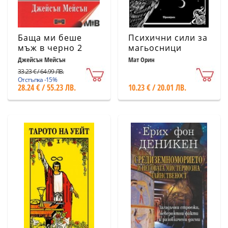
Баща ми беше
Психични сили за
мъж в черно 2
магьосници
Джейсън Мейсън
Мат Орин
33.23 € / 64.99 ЛВ.
Отстъпка -15%
28.24 € / 55.23 ЛВ.
10.23 € / 20.01 ЛВ.