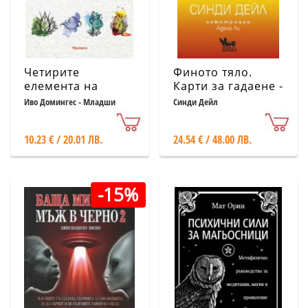
Четирите
Финото тяло.
елемента на
Карти за гадаене -
мъдрите
ръководство
Иво Домингес - Младши
Синди Дейл
10.23 € / 20.01 ЛВ.
24.54 € / 48.00 ЛВ.
-15%