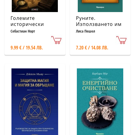
Големите
Руните.
исторически
Използването им
загадки
в гадаенето и
Себастиан Норт
Лиса Пешел
магията
9.99 € / 19.54 ЛВ.
7.20 € / 14.08 ЛВ.