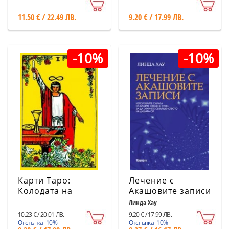
обреди
11.50 € / 22.49 ЛВ.
9.20 € / 17.99 ЛВ.
-10%
-10%
Карти Таро:
Лечение с
Колодата на
Акашовите записи
А.Е.Уейт (малък
Линда Хау
формат)
10.23 € / 20.01 ЛВ.
9.20 € / 17.99 ЛВ.
Отстъпка -10%
Отстъпка -10%