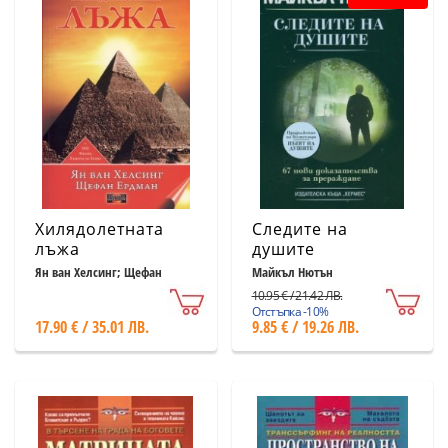
Хилядолетната
Следите на
лъжа
душите
Ян ван Хелсинг; Щефан
Майкъл Нютън
Ердман
10.95 € / 21.42 ЛВ.
Отстъпка -10%
17.90 € / 35.01 ЛВ.
9.85 € / 19.26 ЛВ.