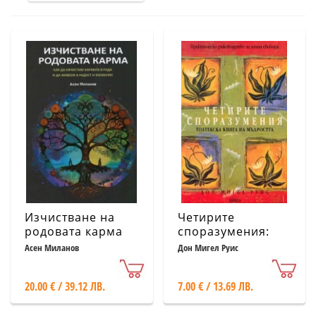
Изчистване на
Четирите
родовата карма
споразумения:
Толтекска книга
Асен Миланов
Дон Мигел Руис
на мъдростта
20.00 € / 39.12 ЛВ.
7.00 € / 13.69 ЛВ.