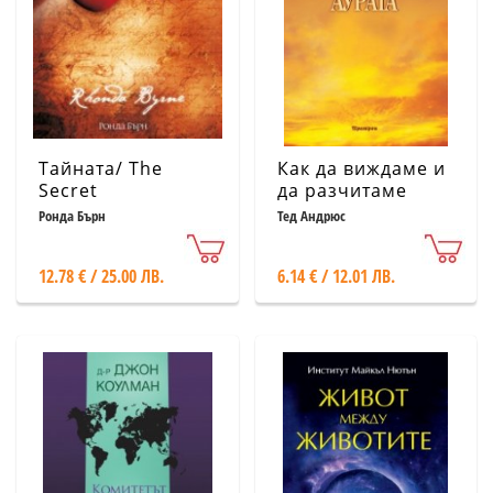
Тайната/ The
Как да виждаме и
Secret
да разчитаме
аурата
Ронда Бърн
Тед Андрюс
12.78 € / 25.00 ЛВ.
6.14 € / 12.01 ЛВ.