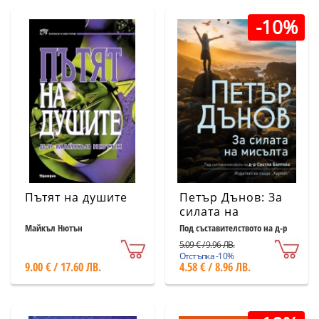
-10%
Пътят на душите
Петър Дънов: За
силата на
мисълта (ново
Майкъл Нютън
Под съставителството на д-р
Светла Балтова
издание)
5.09 € / 9.96 ЛВ.
Отстъпка -10%
9.00 € / 17.60 ЛВ.
4.58 € / 8.96 ЛВ.