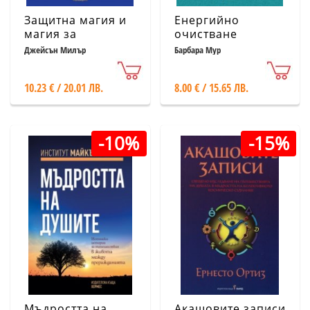
Защитна магия и
Енергийно
магия за
очистване
обръщане
Джейсън Милър
Барбара Мур
10.23 € / 20.01 ЛВ.
8.00 € / 15.65 ЛВ.
-10%
-15%
Мъдростта на
Акашовите записи