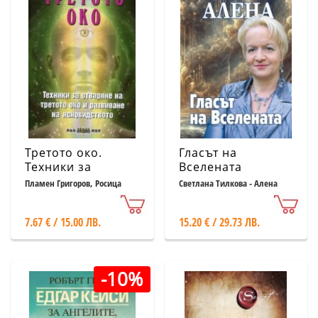
Третото око.
Гласът на
Техники за
Вселената
отваряне на
Пламен Григоров, Росица
Светлана Тилкова - Алена
Тодорова
третото око и
развиване на
7.67 € / 15.00 ЛВ.
15.20 € / 29.73 ЛВ.
ясновидството
-10%