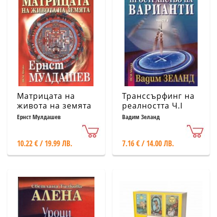
Матрицата на
Транссърфинг на
живота на земята
реалността Ч.I
Пространство на
Ернст Мулдашев
Вадим Зеланд
варианти
10.22 € / 19.99 ЛВ.
7.16 € / 14.00 ЛВ.