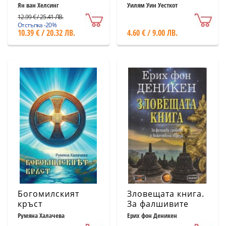
мистични
Ян ван Хелсинг
Уилям Уин Уесткот
свойства
12.99 € / 25.41 ЛВ.
Отстъпка -20%
10.39 € / 20.32 ЛВ.
4.60 € / 9.00 ЛВ.
Богомилският
Зловещата книга.
кръст
За фалшивите
гробове и
Румяна Халачева
Ерих фон Деникен
божествени