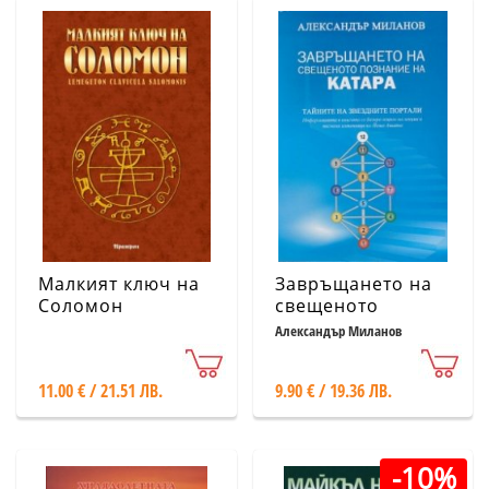
Малкият ключ на
Завръщането на
Соломон
свещеното
познание на
Александър Миланов
катара
11.00 € / 21.51 ЛВ.
9.90 € / 19.36 ЛВ.
-10%