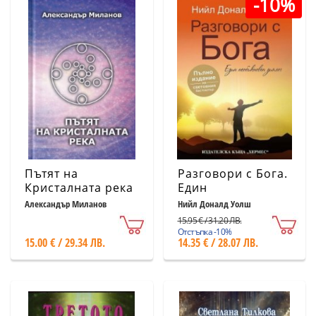
-10%
Пътят на
Разговори с Бога.
Кристалната река
Един
необикновен
Александър Миланов
Нийл Доналд Уолш
диалог (Пълно
15.95 € / 31.20 ЛВ.
издание)
Отстъпка -10%
15.00 € / 29.34 ЛВ.
14.35 € / 28.07 ЛВ.