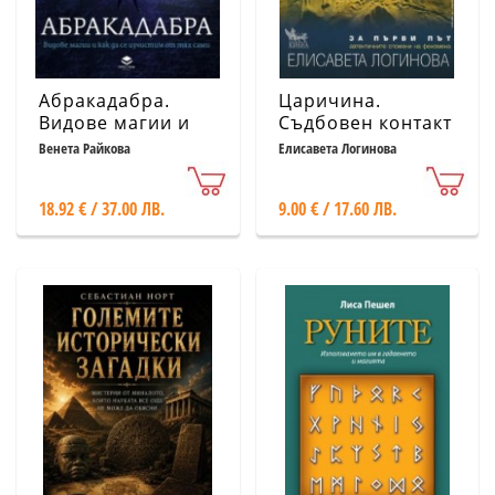
Абракадабра.
Царичина.
Видове магии и
Съдбовен контакт
как да се
Венета Райкова
Елисавета Логинова
изчистим от тях
сами
18.92 € / 37.00 ЛВ.
9.00 € / 17.60 ЛВ.