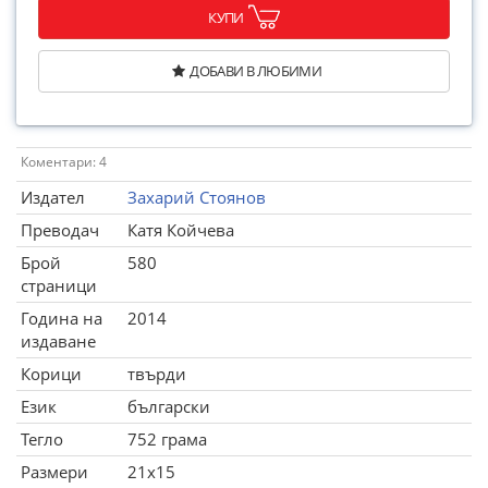
КУПИ
ДОБАВИ В ЛЮБИМИ
Коментари: 4
Издател
Захарий Стоянов
Преводач
Катя Койчева
Брой
580
страници
Година на
2014
издаване
Корици
твърди
Език
български
Тегло
752 грама
Размери
21x15