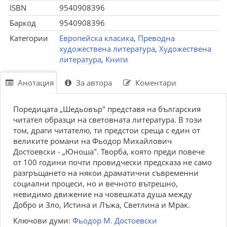
ISBN
9540908396
Баркод
9540908396
Категории
Европейска класика
,
Преводна
художествена литература
,
Художествена
литература
,
Книги
Анотация
За автора
Коментари
Поредицата „Шедьовър" представя на българския
читател образци на световната литература. В този
том, драги читателю, ти предстои среща с един от
великите романи на Фьодор Михайлович
Достоевски - „Юноша". Творба, която преди повече
от 100 години почти провидчески предсказа не само
разгръщането на някои драматични съвременни
социални процеси, но и вечното вътрешно,
невидимо движение на човешката душа между
Добро и Зло, Истина и Лъжа, Светлина и Мрак.
Ключови думи:
Фьодор М. Достоевски