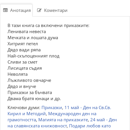
Анотация
Коментари
В тази книга са включени приказките:
Ленивата невеста
Мечката и лошата дума
Хитрият петел
Дядо вади ряпа
Най-скъпоценният плод
Сливи за смет
Лисицата съдия
Неволята
Лъжливото овчарче
Дядо и внуче
Приказки за бъчвата
Двама братя юнаци и др.
Ключови думи:
Приказки
,
11 май - Ден на Св.Св.
Кирил и Методий
,
Международен ден на
грамотността
,
Магията на приказките
,
24 май - Ден
на славянската книжовност
,
Подари любов като