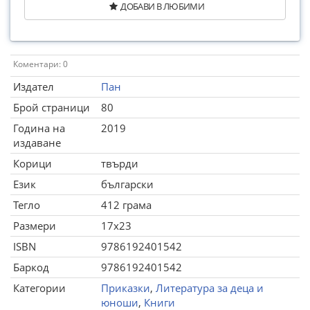
ДОБАВИ В ЛЮБИМИ
Коментари: 0
Издател
Пан
Брой страници
80
Година на
2019
издаване
Корици
твърди
Език
български
Тегло
412 грама
Размери
17x23
ISBN
9786192401542
Баркод
9786192401542
Категории
Приказки
,
Литература за деца и
юноши
,
Книги